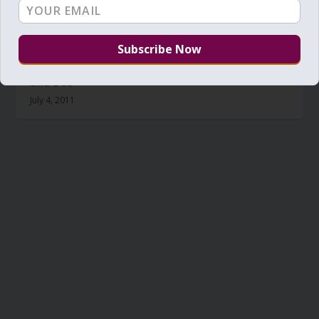
Daily Zohar – Tikunim – # 649 – Table, Lamp
and Bed
July 4, 2011