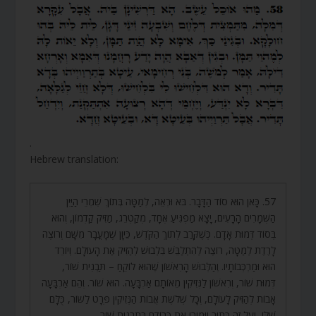
.
Hebrew translation:
57. כָּאן הוּא סוֹד הַדָּבָר. בֹּא וּרְאֵה, לְמַטָּה בְּתוֹךְ שִׁמְרֵי הַיַּיִן
הַשְּׁמָרִים הָרָעִים, יָצָא מַפְגִּיעַ אֶחָד, מְקַטְרֵג, מַזִּיק קַדְמוֹן, וְהוּא
בְּסוֹד דְּמוּת אָדָם. כְּשֶׁקָּרַב לְתוֹךְ הַקֹּדֶשׁ, כֵּיוָן שֶׁמָּעֳבָר מִשָּׁם וְרוֹצֶה
לָרֶדֶת לְמַטָּה, רוֹצֶה לְהִתְלַבֵּשׁ בִּלְבוּשׁ לְהַזִּיק אֶת הָעוֹלָם. וְיוֹרֵד
הוּא וּמַרְכְּבוֹתָיו. וְהַלְּבוּשׁ הָרִאשׁוֹן שֶׁהוּא לוֹקֵחַ – תַּבְנִית שׁוֹר,
דְּמוּת שׁוֹר, וְרִאשׁוֹן לַנְּזִיקִין מֵאוֹתָם אַרְבָּעָה. הוּא שׁוֹר. וְהֵם אַרְבָּעָה
אָבוֹת לְהַזִּיק לָעוֹלָם, וְכָל שְׁלֹשֶׁת אֲבוֹת הַנְּזִיקִין פְּרָט לַשּׁוֹר, כֻּלָּם
שֶׁלּוֹ, וְעַל זֶה כָּתוּב וַיָּמִירוּ אֶת כְּבוֹדָם בְּתַבְנִית שׁוֹר.