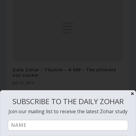
Daily Zohar – Tikunim – # 969 – The ultimate
nut cracker
July 23, 2012
✕
SUBSCRIBE TO THE DAILY ZOHAR
Join our mailing list to receive the latest Zohar study