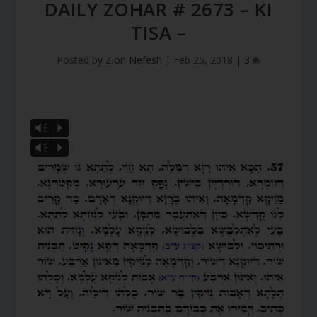
DAILY ZOHAR # 2673 – KI
TISA –
Posted by
Zion Nefesh
|
Feb 25, 2018
|
3
Vm
P
Vm
P