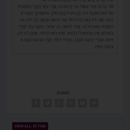
58. מַה זֶּה אֹכֵל עֵשֶׂב? הֲרֵי דָּרַשְׁנוּ בוֹ, אֲבָל עִקַּר הַדָּבָר מִתַּמְצִית
שֶׁל לֶחֶם וְשִׁבְעָה מִינֵי דָגָן אֵין לוֹ בָּהֶם חֵלֶק. וּמִשּׁוּם כָּךְ הָאֵם לֹא
הָיְתָה שָׁם, וְלֹא נָאֶה לָהּ לִהְיוֹת שָׁם. וּמִשּׁוּם שֶׁהָאָב הָיָה יוֹדֵעַ אֶת
רַחֲמָנוּת הָאֵם וְדַרְכָּהּ, אָמַר לְמֹשֶׁה, בְּנִי אֲהוּבִי, הָעֵצָה בָּזֶה תָּמִיד
בִּשְׁנֵיהֶם. וְזֶהוּ שֶׁלָּחֲשׁוּ לִי בְּלַחַשׁ, שֶׁלֹּא רָאוּי לְגַלּוֹת, שֶׁהַבֵּן לֹא יֵדַע,
וְיִרְאֶה שֶׁהֲרֵי רְצוּעָה מוּכָנָה, וְתָמִיד יִפְחַד. אֲבָל שְׁנֵיהֶם בְּעֵצָה זוֹ
וּבְעֵצָה אַחַת.
.
SHARE:
VIEW ALL: KI TISA