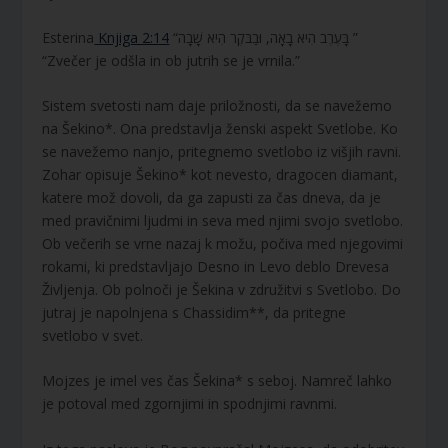
Esterina
Knjiga 2:14
“בָּעֶרֶב הִיא בָאָה, וּבַבֹּקֶר הִיא שָׁבָה ”
“Zvečer je odšla in ob jutrih se je vrnila.”
Sistem svetosti nam daje priložnosti, da se navežemo
na Šekino*. Ona predstavlja ženski aspekt Svetlobe. Ko
se navežemo nanjo, pritegnemo svetlobo iz višjih ravni.
Zohar opisuje Šekino* kot nevesto, dragocen diamant,
katere mož dovoli, da ga zapusti za čas dneva, da je
med pravičnimi ljudmi in seva med njimi svojo svetlobo.
Ob večerih se vrne nazaj k možu, počiva med njegovimi
rokami, ki predstavljajo Desno in Levo deblo Drevesa
Življenja. Ob polnoči je Šekina v združitvi s Svetlobo. Do
jutraj je napolnjena s Chassidim**, da pritegne
svetlobo v svet.
Mojzes je imel ves čas Šekina* s seboj. Namreč lahko
je potoval med zgornjimi in spodnjimi ravnmi.