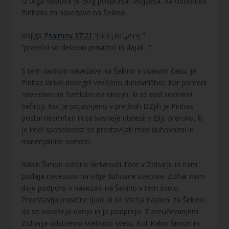
Iz tega naslova je Bog povprašal Mojzesa, da odobritev
Pinhasu za navezavo na Šekino.
Knjiga
Psalmov 37:21
“וְצַדִּיק, חוֹנֵן וְנוֹתֵן ”
“pravični so delovali pravično in dajali. .”
S tem darilom navezave na Šekino v vsakem času, je
Pinhas lahko dosegel vzvišeno duhovništvo. Kar pomeni
navezavo na Svetlobo na nivojih, ki so nad sedmimi
Sefiroji. Kot je pojasnjeno v prejšnih DZjih je Pinhas
postal nesmrten in se kasneje utelesil v Eliji, preroku, ki
je imel sposobnost se prestavljati med duhovnimi in
materijalnim svetom.
Rabin Šimon odstira skrivnosti Tore v Zoharju in nam
podaja navezavo na višje duhovne svetove. Zohar nam
daje podporo v navezavi na Šekino v tem svetu.
Predstavlja pravične ljudi, ki so stežja najdeni za Šekino,
da se navežejo nanjo in jo podprejo. Z preučevanjem
Zoharja odstremo svetlobo svetu. Kot Rabin Šimon in