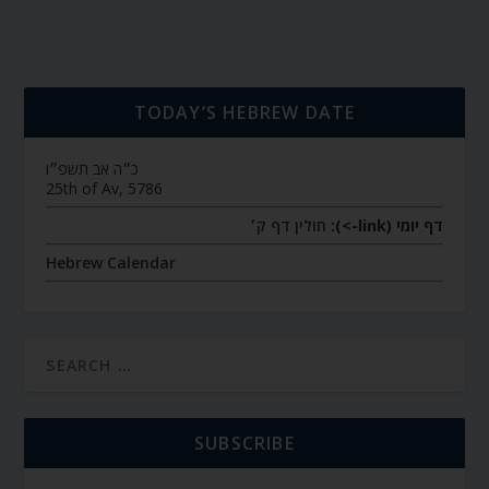
TODAY’S HEBREW DATE
כ״ה אב תשפ״ו
25th of Av, 5786
דף יומי (link->):
חולין דף ק׳
Hebrew Calendar
SUBSCRIBE