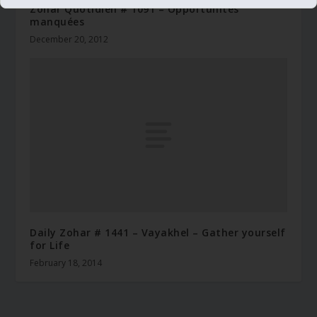
Zohar Quotidien # 1091 – Opportunités
manquées
December 20, 2012
Daily Zohar # 1441 – Vayakhel – Gather yourself
for Life
February 18, 2014