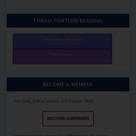
TORAH PORTION READING
Torah Reading video and text
Torah Reading
BECOME A MEMBER
The Daily Zohar studies are forever FREE.
BECOME A MEMBER
Members have access to additional study videos,