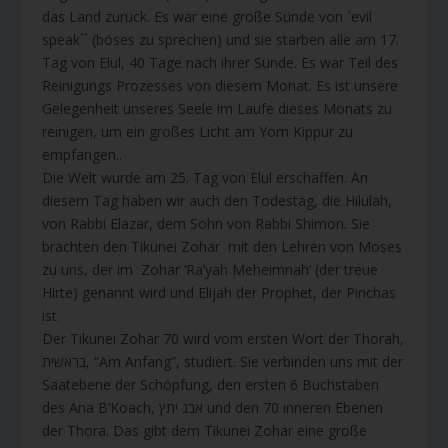
das Land zurück. Es war eine große Sünde von ´evil
speak´´ (böses zu sprechen) und sie starben alle am 17.
Tag von Elul, 40 Tage nach ihrer Sünde. Es war Teil des
Reinigungs Prozesses von diesem Monat. Es ist unsere
Gelegenheit unseres Seele im Laufe dieses Monats zu
reinigen, um ein großes Licht am Yom Kippur zu
empfangen..
Die Welt wurde am 25. Tag von Elul erschaffen. An
diesem Tag haben wir auch den Todestag, die Hilulah,
von Rabbi Elazar, dem Sohn von Rabbi Shimon. Sie
brachten den Tikunei Zohar mit den Lehren von Moses
zu uns, der im Zohar ‘Ra’yah Meheimnah’ (der treue
Hirte) genannt wird und Elijah der Prophet, der Pinchas
ist.
Der Tikunei Zohar 70 wird vom ersten Wort der Thorah,
בראשית, “Am Anfang”, studiert. Sie verbinden uns mit der
Saatebene der Schöpfung, den ersten 6 Buchstaben
des Ana B’Koach, אבג יתץ und den 70 inneren Ebenen
der Thora. Das gibt dem Tikunei Zohar eine große