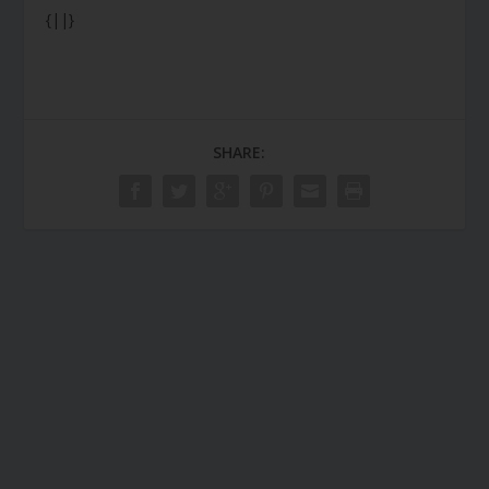
{||}
SHARE: