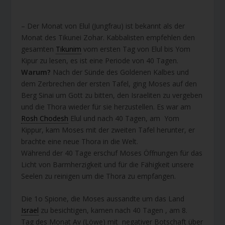
– Der Monat von Elul (Jungfrau) ist bekannt als der
Monat des Tikunei Zohar. Kabbalisten empfehlen den
gesamten
Tikunim
vom ersten Tag von Elul bis Yom
Kipur zu lesen, es ist eine Periode von 40 Tagen.
Warum?
Nach der Sünde des Goldenen Kalbes und
dem Zerbrechen der ersten Tafel, ging Moses auf den
Berg Sinai um Gott zu bitten, den Israeliten zu vergeben
und die Thora wieder für sie herzustellen. Es war am
Rosh Chodesh
Elul und nach 40 Tagen, am Yom
Kippur, kam Moses mit der zweiten Tafel herunter, er
brachte eine neue Thora in die Welt.
Während der 40 Tage erschuf Moses Öffnungen für das
Licht von Barmherzigkeit und für die Fähigkeit unsere
Seelen zu reinigen um die Thora zu empfangen.
Die 1o Spione, die Moses aussandte um das Land
Israel
zu besichtigen, kamen nach 40 Tagen , am 8.
Tag des Monat Av (Löwe) mit negativer Botschaft über