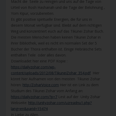
Macht die Seele zu reinigen und uns auf die Tage von
Urteil von Rosh Hashanah und die Tage der Belohnung ,
Yom Kipur, vorzubereiten.
Es gibt positive spirituelle Energien, die für uns in
diesem Monat verfügbar sind. Bleibt auf dem richtigen
Weg und konzentriert euch auf das Tikunei Zohar Buch.
Die meisten Menschen haben keinen Tikunei Zohar in
ihrer Bibliothek, weil es nicht im normalen Set der 5
Bücher der Thora enthalten ist. Einige Hebräische Sets
enthalten Teile oder alles davon.
Downloadet hier eine PDF Kopie :
https://dailyzohar.com/wp-
content/uploads/2012/08/TikuneiZohar_354.pdf
Hier
könnt hier Aufnamen von den meisten Tikunei Zohar
hören:
http:/ZoharVoice.com
Hier ist ein Link zu dem
Studium des Tikunei Zohar vom Anfang an:
https://dailyzohar.com/?p=7
Lest auf der Unity Zohar
Webseite:
http://unityzohar.com/uzreadnu1.php?
lang=en&parid=15474
In Liebe zu Allen.