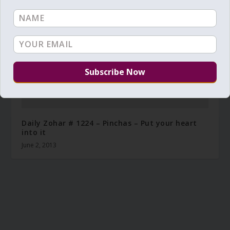
Daily Zohar # 1224 – Pinchas – Put your heart
into it
June 2, 2013