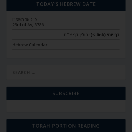
TODAY’S HEBREW DATE
כ״ג אב תשפ״ו
23rd of Av, 5786
דף יומי (link->):
חולין דף צ״ח
Hebrew Calendar
SUBSCRIBE
TORAH PORTION READING