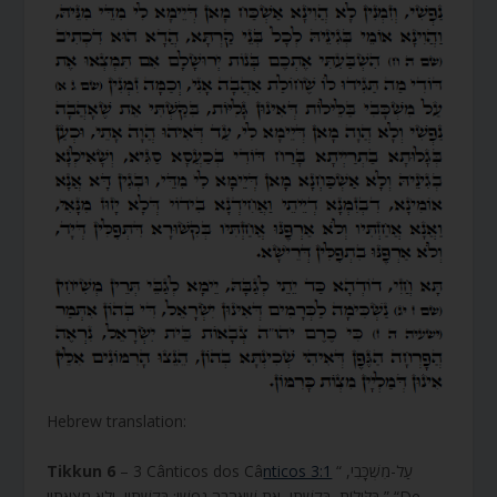
Hebrew translation:
Tikkun 6
– 3 Cânticos dos Câ
nticos 3:1
“ עַל-מִשְׁכָּבִי,
בַּלֵּילוֹת, בִּקַּשְׁתִּי, אֵת שֶׁאָהֲבָה נַפְשִׁי; בִּקַּשְׁתִּיו, וְלֹא מְצָאתִיו ” “De