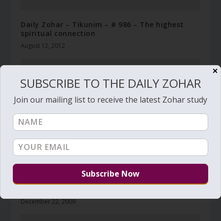
Daily Zohar – Tikunim – # 986 – The highest
spiritual connection
August 12, 2012
✕
SUBSCRIBE TO THE DAILY ZOHAR
Join our mailing list to receive the latest Zohar study
Daily Zohar – Tikunim – #189 – Turn on the
Light
December 22, 2009