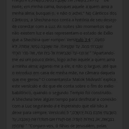
noite, em minha cama, busquei aquele a quem ama a
minha alma; busquei-o, e não o achei.” No Cânticos dos
Cânticos, a Shechina nos conta a história de seu desejo
de conectar com a Luz. As noites são momentos que
não existem luz e elas representam o estado de Exílio
que a Shechina quer romper. Versí
culo 3:4
“ כִּמְעַט,
שֶׁעָבַרְתִּי מֵהֶם, עַד שֶׁמָּצָאתִי, אֵת שֶׁאָהֲבָה נַפְשִׁי; אֲחַזְתִּיו, וְלֹא
אַרְפֶּנּוּ–עַד-שֶׁהֲבֵיאתִיו אֶל-בֵּית אִמִּי, וְאֶל-חֶדֶר הוֹרָתִי ” “Apartando-
me eu um pouco deles, logo achei aquele a quem ama
a minha alma; agarrei-me a ele, e não o larguei, até que
o introduzi em casa de minha mãe, na câmara daquela
que me gerou.” O comentarista ‘Matok Midvash’ explica
este versículo e diz que ele conta sobre o fim do exílio
babilônico, quando o segundo Templo foi construído.
A Shechina teve algum tempo para desfrutar a conexão
com a Luz segurando-a e esperando que ela não a
deixe para sempre. Versículo 5 “הִשְׁבַּעְתִּי אֶתְכֶם בְּנוֹת יְרוּשָׁלִַם,
בִּצְבָאוֹת, אוֹ, בְּאַיְלוֹת הַשָּׂדֶה: אִם-תָּעִירוּ וְאִם-תְּעוֹרְרוּ אֶת-הָאַהֲבָה, עַד
שֶׁתֶּחְפָּץ ” “’Conjuro-vos, ó filhas de Jerusalém, pelas