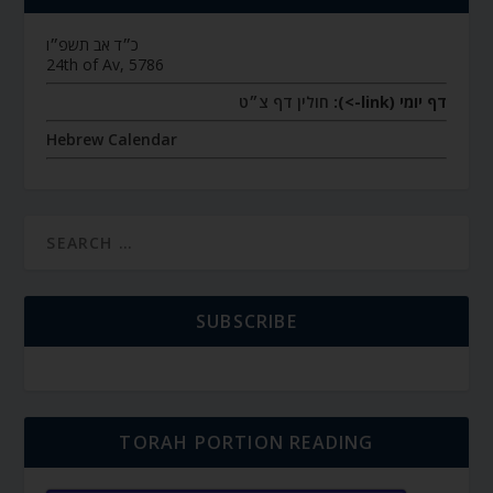
כ״ד אב תשפ״ו
24th of Av, 5786
דף יומי (link->):
חולין דף צ״ט
Hebrew Calendar
SUBSCRIBE
TORAH PORTION READING