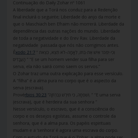
Continuação do Daily Zohar nº 1061
A liberdade que a Torá nos conduz para a Redenção
final incluirá o seguinte; Liberdade do anjo da morte e
que o Maschiach ben Efraim não morrerá. Liberdade da
dependência das outras nações do mundo. Liberdade
de toda a negatividade e do Erev Rav. Liberdade da
negatividade passada que nós não corrigimos antes.
Ê
xodo 21:7
“ וְכִי-יִמְכֹּר אִישׁ אֶת-בִּתּוֹ, לְאָמָה–לֹא תֵצֵא, כְּצֵאת
הָעֲבָדִים ” “E se um homem vender sua filha para ser
serva, ela não sairá como saem os servos.”
O Zohar traz uma outra explicação para esse versículo.
A “filha” é a alma pura no corpo que é o aspecto da
serva (escrava).
Prové
rbios 30:23
“וְשִׁפְחָה, כִּי תִירַשׁ גְּבִרְתָּהּ. ” “E uma serva
(escrava), que é herdeira da sua senhora ”
Nesse versículo, o escravo, que é a consciência do
corpo e os desejos egoístas, assume o controle da
senhora, que é a alma pura. Os papéis espirituais
mudam e a ‘senhora’ é agora uma escrava do corpo.
Com o estudo da Torá que é o Zohar, a alma pode ser