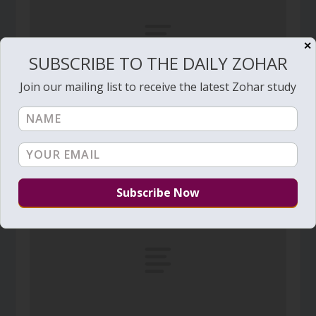
✕
SUBSCRIBE TO THE DAILY ZOHAR
Join our mailing list to receive the latest Zohar study
Zohar Diário # 1346 – O fogo de Rabi Shimon
ainda está queimando
October 30, 2013