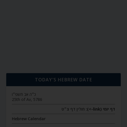
TODAY’S HEBREW DATE
כ״ה אב תשפ״ו
25th of Av, 5786
דף יומי (link->):
חולין דף צ״ט
Hebrew Calendar