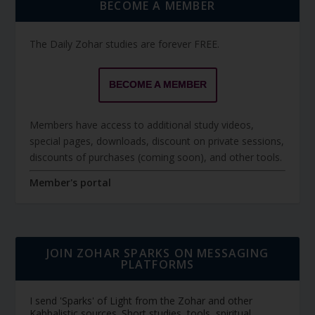
BECOME A MEMBER
The Daily Zohar studies are forever FREE.
BECOME A MEMBER
Members have access to additional study videos,
special pages, downloads, discount on private sessions,
discounts of purchases (coming soon), and other tools.
Member's portal
JOIN ZOHAR SPARKS ON MESSAGING
PLATFORMS
I send 'Sparks' of Light from the Zohar and other
Kabbalistic sources. Short studies, tools, spiritual