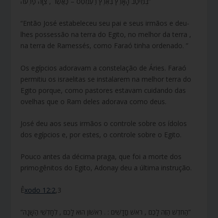
בְּמֵיטַב הָאָרֶץ בְּאֶרֶץ רַעְמְסֵס – כַּאֲשֶׁר , צִוָּה פַרְעֹה”
“Então José estabeleceu seu pai e seus irmãos e deu-
lhes possessão na terra do Egito, no melhor da terra ,
na terra de Ramessés, como Faraó tinha ordenado. ”
Os egípcios adoravam a constelação de Áries. Faraó
permitiu os israelitas se instalarem na melhor terra do
Egito porque, como pastores estavam cuidando das
ovelhas que o Ram deles adorava como deus.
José deu aos seus irmãos o controle sobre os ídolos
dos egípcios e, por estes, o controle sobre o Egito.
Pouco antes da décima praga, que foi a morte dos
primogênitos do Egito, Adonay deu a última instrução.
Ê
xodo 12:2
,3
“הַחֹדֶשׁ הַזֶּה לָכֶם , רֹאשׁ חֳדָשִׁים : . רִאשׁוֹן הוּא לָכֶם , לְחָדְשֵׁי הַשָּׁנָה”