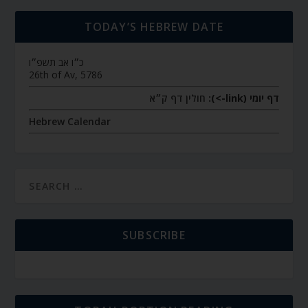
TODAY’S HEBREW DATE
כ״ו אב תשפ״ו
26th of Av, 5786
דף יומי (link->):
חולין דף ק״א
Hebrew Calendar
SUBSCRIBE