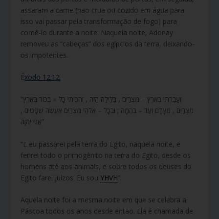
assaram a carne (não crua ou cozido em água para
isso vai passar pela transformação de fogo) para
comê-lo durante a noite. Naquela noite, Adonay
removeu as “cabeças” dos egípcios da terra, deixando-
os impotentes.
Ê
xodo 12:12
“וְעָבַרְתִּי בְאֶרֶץ – מִצְרַיִם , בַּלַּיְלָה הַזֶּה , וְהִכֵּיתִי כָל – בְּכוֹר בְּאֶרֶץ
מִצְרַיִם , מֵאָדָם וְעַד – בְּהֵמָה ; וּבְכָל – אֱלֹהֵי מִצְרַיִם אֶעֱשֶׂה שְׁפָטִים ,
אֲנִי יְהוָה”
“E eu passarei pela terra do Egito, naquela noite, e
ferirei todo o primogênito na terra do Egito, desde os
homens até aos animais, e sobre todos os deuses do
Egito farei juízos: Eu sou
YHVH
”.
Aquela noite foi a mesma noite em que se celebra a
Páscoa todos os anos desde então. Ela é chamada de