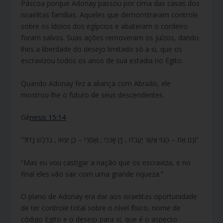
Páscoa porque Adonay passou por cima das casas dos
israelitas famílias. Aqueles que demonstraram controle
sobre os ídolos dos egípcios e abateram o cordeiro
foram salvos. Suas ações removeram os juízos, dando-
lhes a liberdade do desejo limitado só a si, que os
escravizou todos os anos de sua estadia no Egito.
Quando Adonay fez a aliança com Abraão, ele
mostrou-lhe o futuro de seus descendentes.
Gê
nesis 15:14
“וְגַם אֶת – הַגּוֹי אֲשֶׁר יַעֲבֹדוּ , דָּן אָנֹכִי ; וְאַחֲרֵי – כֵן יֵצְאוּ , בִּרְכֻשׁ גָּדוֹל”
“Mas eu vou castigar a nação que os escraviza, e no
final eles vão sair com uma grande riqueza.”
O plano de Adonay era dar aos israelitas oportunidade
de ter controle total sobre o nível físico, nome de
código Egito e o desejo para si, que é o aspecto