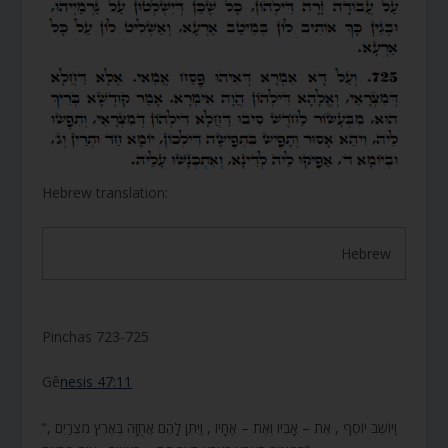
Hebrew translation:
Hebrew
Pinchas 723-725
Gê
nesis 47:11
“וַיּוֹשֵׁב יוֹסֵף , אֶת – אָבִיו וְאֶת – אֶחָיו , וַיִּתֵּן לָהֶם אֲחֻזָּה בְּאֶרֶץ מִצְרַיִם ,