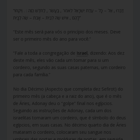
“דַּבְּרוּ , אֶל – כָּל – עֲדַת יִשְׂרָאֵל לֵאמֹר , בֶּעָשֹׂר , לַחֹדֶשׁ הַזֶּה : . וְיִקְחוּ
לָהֶם , אִישׁ שֶׂה לְבֵית – אָבֹת – שֶׂה לַבָּיִת”
“Este mês será para vós o princípio dos meses. Deve
ser o primeiro mês do ano para você.”
“Fale a toda a congregação de
Israel
, dizendo: Aos dez
deste mês, eles vão cada um tomar para si um
cordeiro, segundo as suas casas paternas, um cordeiro
para cada família.”
No dia Décimo (Aspecto que completa dez Sefirot) do
primeiro mês (a cabeça e a raiz do ano), que é o mês
de Áries, Adonay deu o “golpe” final nos egípcios.
Seguindo as instruções de Adonay, cada um dos
israelitas tomaram um cordeiro, que é símbolo do deus
egípcios, em suas casas. No décimo quarto dia de Áries
mataram o cordeiro, colocaram seu sangue nos
umbrais das portas e molduras de portas, em seguida,