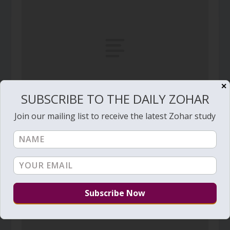
✕
SUBSCRIBE TO THE DAILY ZOHAR
Join our mailing list to receive the latest Zohar study
Daily Zohar # 1091 – Pinchas – Missed
opportunities
December 20, 2012