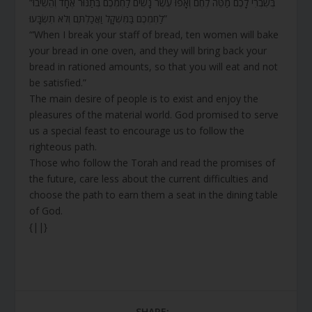
“בְּשִׁבְרִי לָכֶם מַטֵּה לֶחֶם וְאָפוּ עֶשֶׂר נָשִׁים לַחְמְכֶם בְּתַנּוּר אֶחָד וְהֵשִׁיבוּ
לַחְמְכֶם בַּמִּשְׁקָל וַאֲכַלְתֶּם וְלֹא תִשְׂבָּעוּ”
“’When I break your staff of bread, ten women will bake
your bread in one oven, and they will bring back your
bread in rationed amounts, so that you will eat and not
be satisfied.”
The main desire of people is to exist and enjoy the
pleasures of the material world. God promised to serve
us a special feast to encourage us to follow the
righteous path.
Those who follow the Torah and read the promises of
the future, care less about the current difficulties and
choose the path to earn them a seat in the dining table
of God.
{||}
SHARE: