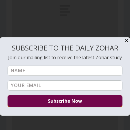
✕
SUBSCRIBE TO THE DAILY ZOHAR
Daily Zohar # 1984 – Vayeshev – Bring Light to
the land
Join our mailing list to receive the latest Zohar study
November 28, 2015