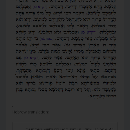
.
Hebrew translation:
44. אָמַר רַבִּי יִצְחָק, אֲנִי הָיִיתִי לִפְנֵי רַבִּי יְהוֹשֻׁעַ וְשָׁאַלְתִּי עַל