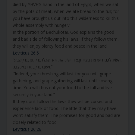
died by YHVH’S hand in the land of Egypt, when we sat
by the pots of meat, when we ate bread to the full; for
you have brought us out into this wilderness to kill this
whole assembly with hunger.”
In the portion of Bechukotai, God explains the good
and bad side of following his laws. If they follow them,
they will enjoy plenty food and peace in the land.
Leviticus 26:5
“וְהִשִּׂיג לָכֶם דַּיִשׁ אֶת בָּצִיר וּבָצִיר יַשִּׂיג אֶת זָרַע וַאֲכַלְתֶּם לַחְמְכֶם לָשֹׂבַע
וִישַׁבְתֶּם לָבֶטַח בְּאַרְצְכֶם.”
“’Indeed, your threshing will last for you until grape
gathering, and grape gathering will last until sowing
time. You will thus eat your food to the full and live
securely in your land.”
If they don’t follow the laws they will be cursed and
experience lack of food. The little that they may have
won’t satisfy them. The promises for good and bad are
closely related to food.
Leviticus 26:26