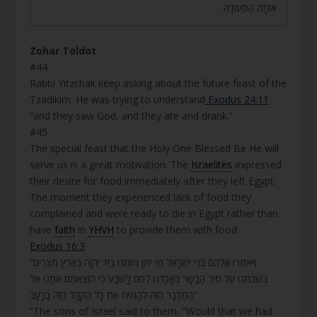
אוֹתָהּ הַסְּעוּדָה.
.
Zohar Toldot
#44
Rabbi Yitzchak keep asking about the future feast of the
Tzadikim. He was trying to understand
Exodus 24:11
“and they saw God, and they ate and drank.”
#45
The special feast that the Holy One Blessed Be He will
serve us is a great motivation. The
Israelites
expressed
their desire for food immediately after they left Egypt.
The moment they experienced lack of food they
complained and were ready to die in Egypt rather than
have
faith
in
YHVH
to provide them with food.
Exodus 16:3
“וַיֹּאמְרוּ אֲלֵהֶם בְּנֵי יִשְׂרָאֵל מִי יִתֵּן מוּתֵנוּ בְיַד יְהוָה בְּאֶרֶץ מִצְרַיִם
בְּשִׁבְתֵּנוּ עַל סִיר הַבָּשָׂר בְּאָכְלֵנוּ לֶחֶם לָשֹׂבַע כִּי הוֹצֵאתֶם אֹתָנוּ אֶל
הַמִּדְבָּר הַזֶּה לְהָמִית אֶת כָּל הַקָּהָל הַזֶּה בָּרָעָב”
“The sons of Israel said to them, “Would that we had