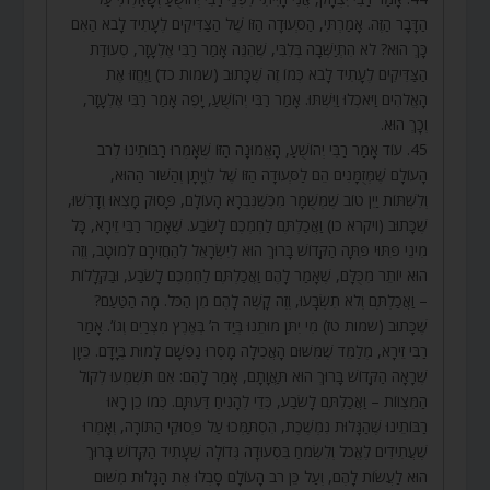
הַדָּבָר הַזֶּה. אָמַרְתִּי, הַסְּעוּדָה הַזּוֹ שֶׁל הַצַּדִּיקִים לֶעָתִיד לָבֹא הַאִם
כָּךְ הוּא? לֹא הִתְיַשְּׁבָה בְּלִבִּי, שֶׁהִנֵּה אָמַר רַבִּי אֶלְעָזָר, סְעוּדַת
הַצַּדִּיקִים לֶעָתִיד לָבֹא כְּמוֹ זֶה שֶׁכָּתוּב (שמות כד) וַיֶּחֱזוּ אֶת
הָאֱלֹהִים וַיֹּאכְלוּ וַיִּשְׁתּוּ. אָמַר רַבִּי יְהוֹשֻׁעַ, יָפֶה אָמַר רַבִּי אֶלְעָזָר,
וְכָךְ הוּא.
45. עוֹד אָמַר רַבִּי יְהוֹשֻׁעַ, הָאֱמוּנָה הַזּוֹ שֶׁאָמְרוּ רַבּוֹתֵינוּ לְרֹב
הָעוֹלָם שֶׁמְּזֻמָּנִים הֵם לַסְּעוּדָה הַזּוֹ שֶׁל לִוְיָתָן וְהַשּׁוֹר הַהוּא,
וְלִשְׁתּוֹת יַיִן טוֹב שֶׁמְּשֻׁמָּר מִכְּשֶׁנִּבְרָא הָעוֹלָם, פָּסוּק מָצְאוּ וְדָרְשׁוּ,
שֶׁכָּתוּב (ויקרא כו) וַאֲכַלְתֶּם לַחְמְכֶם לָשֹׂבַע. שֶׁאָמַר רַבִּי זֵירָא, כָּל
מִינֵי פִּתּוּי פִּתָּה הַקָּדוֹשׁ בָּרוּךְ הוּא לְיִשְׂרָאֵל לְהַחֲזִירָם לְמוּטָב, וְזֶה
הוּא יוֹתֵר מִכֻּלָּם, שֶׁאָמַר לָהֶם וַאֲכַלְתֶּם לַחְמְכֶם לָשֹׂבַע, וּבַקְּלָלוֹת
– וַאֲכַלְתֶּם וְלֹא תִשְׂבָּעוּ, וְזֶה קָשֶׁה לָהֶם מִן הַכֹּל. מָה הַטַּעַם?
שֶׁכָּתוּב (שמות טז) מִי יִתֵּן מוּתֵנוּ בְּיַד ה’ בְּאֶרֶץ מִצְרַיִם וְגוֹ’. אָמַר
רַבִּי זֵירָא, מְלַמֵּד שֶׁמִּשּׁוּם הָאֲכִילָה מָסְרוּ נַפְשָׁם לָמוּת בְּיָדָם. כֵּיוָן
שֶׁרָאָה הַקָּדוֹשׁ בָּרוּךְ הוּא תַּאֲוָתָם, אָמַר לָהֶם: אִם תִּשְׁמְעוּ לְקוֹל
הַמִּצְווֹת – וַאֲכַלְתֶּם לָשֹׂבַע, כְּדֵי לְהָנִיחַ דַּעְתָּם. כְּמוֹ כֵן רָאוּ
רַבּוֹתֵינוּ שֶׁהַגָּלוּת נִמְשֶׁכֶת, הִסְתַּמְּכוּ עַל פְּסוּקֵי הַתּוֹרָה, וְאָמְרוּ
שֶׁעֲתִידִים לֶאֱכֹל וְלִשְׂמֹחַ בִּסְעוּדָה גְּדוֹלָה שֶׁעָתִיד הַקָּדוֹשׁ בָּרוּךְ
הוּא לַעֲשׂוֹת לָהֶם, וְעַל כֵּן רֹב הָעוֹלָם סָבְלוּ אֶת הַגָּלוּת מִשּׁוּם