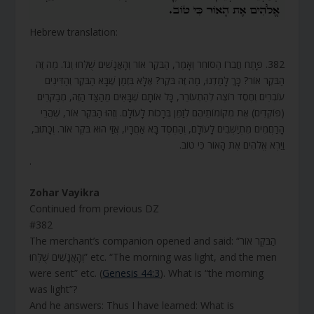
Hebrew translation:
382. פָּתַח חֲבֵרוֹ הַסּוֹחֵר וְאָמַר, הַבֹּקֶר אוֹר וְהָאֲנָשִׁים שֻׁלְּחוּ וְגוֹ’. מַה זֶּה
הַבֹּקֶר אוֹר? כָּךְ לָמַדְנוּ, מַה זֶּה בֹּקֶר? אֶלָּא בִּזְמַן שֶׁבָּא הַבֹּקֶר וְהַדִּינִים
עוֹבְרִים וְחֶסֶד רוֹצֶה לְהִתְעוֹרֵר, כָּל אוֹתָם שֶׁבָּאִים מֵהַצַּד הַזֶּה, מְבַקְּרִים
(פּוֹקְדִים) אֶת מְקוֹמוֹתֵיהֶם לְזַמֵּן בְּרָכוֹת לָעוֹלָם. וְזֶהוּ הַבֹּקֶר אוֹר, שֶׁהֲרֵי
הָרַחֲמִים מִתְיַשְּׁבִים לָעוֹלָם, וְהַחֶסֶד בָּא אַחֲרָיו, אֲזַי הוּא בֹּקֶר אוֹר. וְכָתוּב,
וַיַּרְא אֱלֹהִים אֶת הָאוֹר כִּי טוֹב.
.
Zohar Vayikra
Continued from previous DZ
#382
The merchant’s companion opened and said: “הַבֹּקֶר אוֹר
וְהָאֲנָשִׁים שֻׁלְּחוּ” etc. “The morning was light, and the men
were sent” etc. (
Genesis 44:3
). What is “the morning
was light”?
And he answers: Thus I have learned: What is