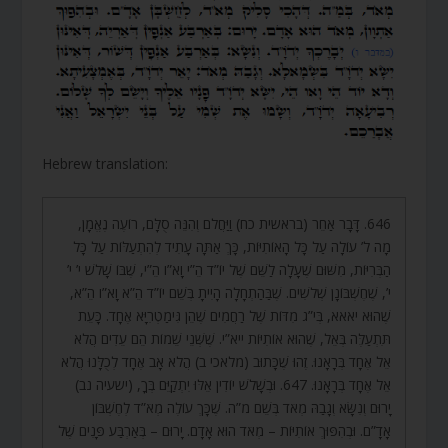
Hebrew translation:
646. דָּבָר אַחֵר (בראשית כח) וַיַּחֲלֹם וְהִנֵּה סֻלָּם, רוֹעֶה נֶאֱמָן,
מָה ל’ עוֹלָה עַל כָּל הָאוֹתִיּוֹת, כָּךְ אַתָּה עָתִיד לְהִתְעַלּוֹת עַל כָּל
הַבְּרִיּוֹת, מִשּׁוּם שֶׁעָלָה לַשֵּׁם שֶׁל יוֹ”ד הֵ”י וָא”ו הֵ”י, שֶׁבּוֹ שָׁלֹשׁ י’ י’
י’, שֶׁחֶשְׁבּוֹנָן שְׁלֹשִׁים. שֶׁבַּהַתְחָלָה הָיִיתָ בְּשֵׁם יוֹ”ד הֵ”א וָא”ו הֵ”א,
שֶׁהוּא יאאא, בְּי”ג מִדּוֹת שֶׁל רַחֲמִים שֶׁהֵן גִּימַטְרִיָּא אֶחָד. כָּעֵת
תִּתְעַלֶּה בְּאֵל, שֶׁהוּא אוֹתִיּוֹת ייא”י. שֶׁשְּׁנֵי שֵׁמוֹת הֵם עֵדִים הֲלֹא
אֵל אֶחָד בְּרָאָנוּ. זֶהוּ שֶׁכָּתוּב (מלאכי ב) הֲלֹא אָב אֶחָד לְכֻלָּנוּ הֲלֹא
אֵל אֶחָד בְּרָאָנוּ. 647. וּבְשָׁלֹשׁ יוֹדִין אֵלּוּ יִתְקַיֵּם בְּךָ, (ישעיה נב)
יָרוּם וְנִשָּׂא וְגָבַהּ מְאֹד בְּשֵׁם מ”ה. שֶׁכָּךְ עוֹלֶה מְאֹ”ד לְחֶשְׁבּוֹן
אָדָ”ם. וּבְהִפּוּךְ אוֹתִיּוֹת – מְאֹד הוּא אָדָם. יָרוּם – בְּאַרְבַּע פָּנִים שֶׁל