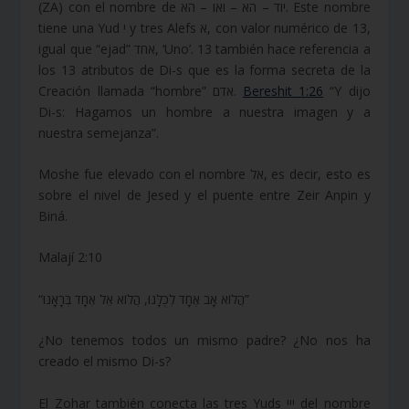
(ZA) con el nombre de יוד – הא – ואו – הא. Este nombre
tiene una Yud י y tres Alefs א, con valor numérico de 13,
igual que “ejad” אחד, ‘Uno’. 13 también hace referencia a
los 13 atributos de Di-s que es la forma secreta de la
Creación llamada “hombre” אדם.
Bereshit 1:26
“Y dijo
Di-s: Hagamos un hombre a nuestra imagen y a
nuestra semejanza”.
Moshe fue elevado con el nombre אל, es decir, esto es
sobre el nivel de Jesed y el puente entre Zeir Anpin y
Biná.
Malají 2:10
“הֲלוֹא אָב אֶחָד לְכֻלָּנוּ, הֲלוֹא אֵל אֶחָד בְּרָאָנוּ”
¿No tenemos todos un mismo padre? ¿No nos ha
creado el mismo Di-s?
El Zohar también conecta las tres Yuds ייי del nombre