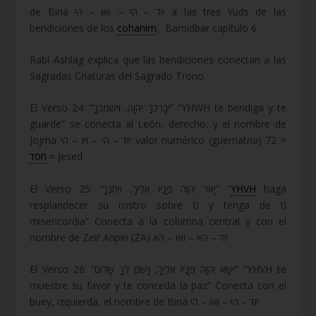
de Biná יוד – הי – ואו – הי a las tres Yuds de las
bendiciones de los
cohanim
, Bamidbar capítulo 6
Rabí Ashlag explica que las bendiciones conectan a las
Sagradas Criaturas del Sagrado Trono.
El Verso 24: “יְבָרֶכְךָ יְהוָה, וְיִשְׁמְרֶךָ” “YHWH te bendiga y te
guarde” se conecta al León, derecho, y el nombre de
Jojma יוד – הי – ויו – הי valor numérico (guematria) 72 =
חסד
= Jesed
El Verso 25: “יָאֵר יְהוָה פָּנָיו אֵלֶיךָ, וִיחֻנֶּךָּ” “
YHVH
haga
resplandecer su rostro sobre ti y tenga de ti
misericordia” Conecta a la columna central y con el
nombre de Zeir Anpin (ZA) יוד – הא – ואו – הא
El Verso 26: “יִשָּׂא יְהוָה פָּנָיו אֵלֶיךָ, וְיָשֵׂם לְךָ שָׁלוֹם” “YHVH te
muestre su favor y te conceda la paz” Conecta con el
buey, izquierda, el nombre de Biná יוד – הי – ואו – הי