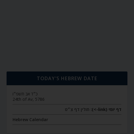
TODAY’S HEBREW DATE
כ״ד אב תשפ״ו
24th of Av, 5786
דף יומי (link->):
חולין דף צ״ט
Hebrew Calendar