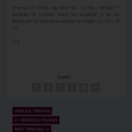
El verso 27: “וְשָׂמוּ אֶת – שְׁמִי, עַל – בְּנֵי יִשְׂרָאֵל; וַאֲנִי, אֲבָרְכֵם” “Y
pondrán mi nombre sobre los israelitas, y yo los
bendeciré” se conecta al nombre de Maljut יוד – הה – וו –
הה.
{||}
SHARE:
VIEW ALL: PINCHAS
PREVIOUS: PINCHAS
NEXT: PINCHAS