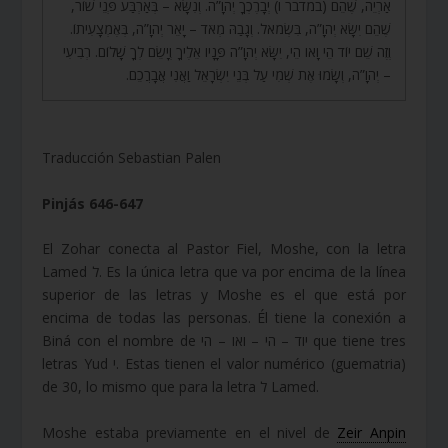
אַרְיֵה, שֶׁהֵם (במדבר ו) יְבָרֶכְךָ יְהֹוָ”ה. וְנִשָּׂא – בְּאַרְבַּע פְּנֵי שׁוֹר,
שֶׁהֵם יִשָּׂא יְהֹוָ”ה, בִּשְׂמֹאל. וְגָבַהּ מְאֹד – יָאֵר יְהֹוָ”ה, בְּאֶמְצָעִיתוֹ.
וְזֶה שֵׁם יוֹד הֵי וָאו הֵי, יִשָּׂא יְהֹוָ”ה פָּנָיו אֵלֶיךָ וְיָשֵׂם לְךָ שָׁלוֹם. רְבִיעִי
– יְהֹוָ”ה, וְשָׂמוּ אֶת שְׁמִי עַל בְּנֵי יִשְׂרָאֵל וַאֲנִי אֲבָרֲכֵם.
Traducción Sebastian Palen
Pinjás 646-647
El Zohar conecta al Pastor Fiel, Moshe, con la letra
Lamed ל. Es la única letra que va por encima de la línea
superior de las letras y Moshe es el que está por
encima de todas las personas. Él tiene la conexión a
Biná con el nombre de יוד – הי – ואו – הי que tiene tres
letras Yud י. Estas tienen el valor numérico (guematria)
de 30, lo mismo que para la letra ל Lamed.
Moshe estaba previamente en el nivel de
Zeir Anpin