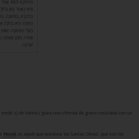
מְהֵימְנָא.
וַדַּאי נֶאֱמַר כָּאן בְּלוּל
בַּמִּקְרָא, בַּמִּשְׁנָה, בַּ
הַתּוֹרָה הִיא בְּלוּלָה אֶלָּ
בַּעֲלֵי הַמִּשְׁנָה, שֶׁאֵין
אָמְרוּ, בִּזְמַן שֶׁאַתָּה מ
שְׁכִינָה.
 medir z) de harina ( )para una ofrenda de grano mezclada con un
de
Yesod
, es aquél que presiona ‘las Santas Olivas’, que son las