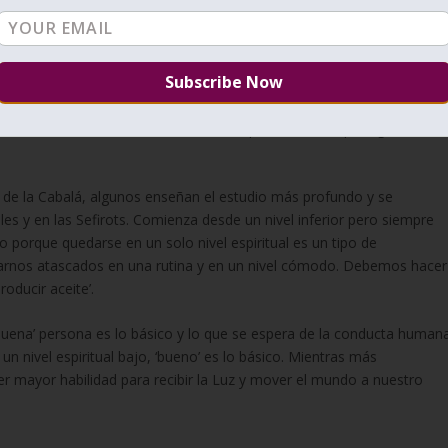
señado por un maestro. El Zohar, aquí recomienda, estudiar de
nto. Al aumentar tu esfuerzo y conocimiento, llegas en un punto a
 diferentes corrientes o caminos espirituales. Sería peligroso
Lo correcto es estudiar Cabalá de cualquier maestro que siga las
de la Cabalá, algunos enseñan el estudio más profundo y se
les y en las Sefirots. Comienza desde un nivel inferior pero siempre
 porque quedarse en un solo nivel espiritual es un tipo de
darnos atascados en una rutina y en un nivel cómodo. Debemos hacer
oducir aceite’.
uena’ persona es lo básico y lo que se espera de la conducta humana
n nivel espiritual bajo, ‘bueno’ es lo básico. Mientras más
r mayor habilidad para recibir la Luz y mover el mundo a nuestro