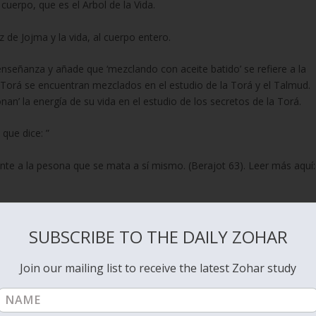
cuerpo, que es el Arbol de la Vida.
uz de Jojma y la vida, al cuerpo entero.
enseñanza y añade que ‘mezclando con aceite batido’ se refiere a la
a Torá se encuentran mezclados en el estudio de la Torá y el Talmud.
an’ la energía de su vida en el estudio de los secretos de la Torá.
que dice: ”
nte a la pesona que se mata a sí mismo. (Berajot 63). Leer más aquí:
acionado a los esfuerzos que ponemos en ‘presionarnos’ y al estudio
SUBSCRIBE TO THE DAILY ZOHAR
Join our mailing list to receive the latest Zohar study
país, verás la faz de la Shekina”.