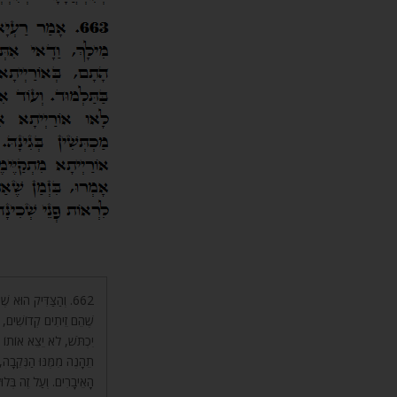
וְהַצַּדִּיק הוּא שֶׁכ,
שֶׁהֵם זֵיתִים קְדוֹשִׁים, ש
יִכְתֹּשׁ, לֹא יֵצֵא אוֹתוֹ ה
תֵהָנֶה מִמֶּנּוּ הַנְּקֵבָה, 
הָאֵיבָרִים. וְעַל זֶה בְּלוּל