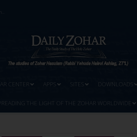
...
AR CENTER
APPS
SITES
DOWNLOADS
PREADING THE LIGHT OF THE ZOHAR WORLDWIDE