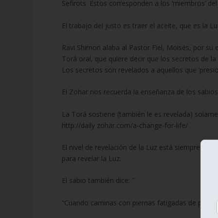
Sefirots. Estos corresponden a los ‘miembros’ del 
El trabajo del justo es traer el aceite, que es la L
Ravi Shimon alaba al Pastor Fiel, Moisés, por su 
Torá oral, que quiere decir que los secretos de l
Los secretos son revelados a aquellos que ‘presion
El Zohar nos recuerda la enseñanza de los sabios 
La Torá sostiene (también le es revelada) solame
http://daily zohar.com/a-change-for-life/
El nivel de revelación de la Luz está siempre rel
para revelar la Luz.
El sabio también dice: ”
“Cuando caminas con piernas fatigadas de país en 