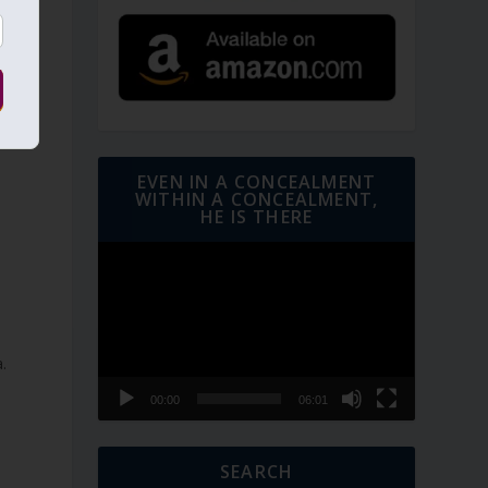
EVEN IN A CONCEALMENT
WITHIN A CONCEALMENT,
HE IS THERE
Video
Player
.
00:00
06:01
SEARCH