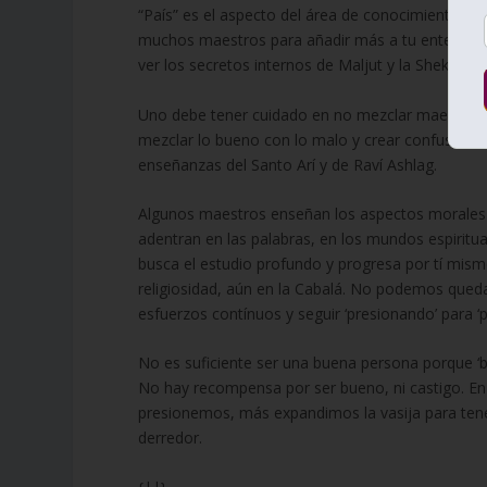
“País” es el aspecto del área de conocimiento en
muchos maestros para añadir más a tu entendimie
ver los secretos internos de Maljut y la Shekina.
Uno debe tener cuidado en no mezclar maestros de
mezclar lo bueno con lo malo y crear confusión. 
enseñanzas del Santo Arí y de Raví Ashlag.
Algunos maestros enseñan los aspectos morales 
adentran en las palabras, en los mundos espiritua
busca el estudio profundo y progresa por tí mismo
religiosidad, aún en la Cabalá. No podemos que
esfuerzos contínuos y seguir ‘presionando’ para ‘pr
No es suficiente ser una buena persona porque ‘b
No hay recompensa por ser bueno, ni castigo. En u
presionemos, más expandimos la vasija para tene
derredor.