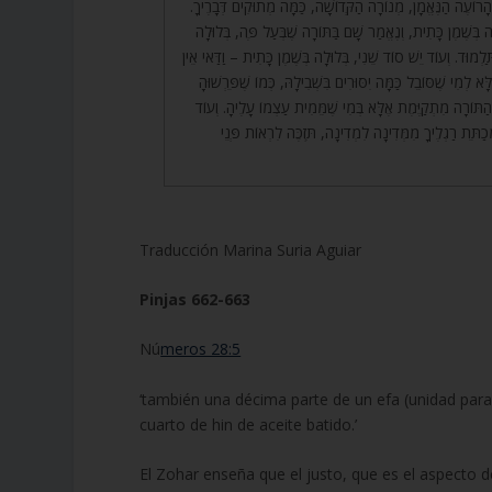
 663. אָמַר הָרוֹעֶה הַנֶּאֱמָן, מְנוֹרָה הַקְּדוֹשָׁה, כַּמָּה מְתוּקִים דְּבָרֶיךָ
ָה בְּשֶׁמֶן כָּתִית, וְנֶאֱמַר שָׁם בַּתּוֹרָה שֶׁבְּעַל פֶּה, בְּלוּלָה
תַּלְמוּד. וְעוֹד יֵשׁ סוֹד שֵׁנִי, בְּלוּלָה בְּשֶׁמֶן כָּתִית – וַדַּאי אֵין
א לְמִי שֶׁסּוֹבֵל כַּמָּה יִסּוּרִים בִּשְׁבִילָהּ, כְּמוֹ שֶׁפֵּרְשׁוּהָ
 הַתּוֹרָה מִתְקַיֶּמֶת אֶלָּא בְּמִי שֶׁמֵּמִית עַצְמוֹ עָלֶיהָ. וְעוֹד
ְכַתֵּת רַגְלֶיךָ מִמְּדִינָה לִמְדִינָה, תִּזְכֶּה לִרְאוֹת פְּנֵי
Traducción Marina Suria Aguiar
Pinjas 662-663
Nú
meros 28:5
‘también una décima parte de un efa (unidad para
cuarto de hin de aceite batido.’
El Zohar enseña que el justo, que es el aspecto 