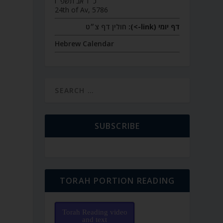
כ״ד אב תשפ״ו
24th of Av, 5786
דף יומי (link->):
חולין דף צ״ט
Hebrew Calendar
SUBSCRIBE
TORAH PORTION READING
Torah Reading video
and text