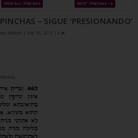
VIEW ALL: PINCHAS
NEXT: PINCHAS
 PINCHAS – SIGUE ‘PRESIONANDO’
ion Nefesh
|
Sep 10, 2013
|
0
(Hebrew)