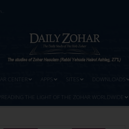
...
AR CENTER
APPS
SITES
DOWNLOADS
PREADING THE LIGHT OF THE ZOHAR WORLDWIDE