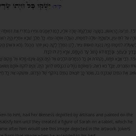
פַּרְעֹה הָרִאשׁוֹן, בְּשָׁעָה שֶׁנִּלְקְחָה שָׂרָה אֵלָיו, רָמַז לְאָמָּנִים וְצִיְּרוּ בְּחַדְרוֹ אֶת דְּמוּתָהּ עַ
ָׂרָה עַל לוּחַ עֵץ, וּכְשֶׁהָיָה עוֹלֶה לְמִטָּתוֹ, הֶעֱלָה אוֹתָהּ עִמּוֹ. כָּל מֶלֶךְ שֶׁבָּא אַחֲרָיו הָיָה רוֹאֶה אוֹ
כְשֶׁעוֹלֶה לְמִטָּתוֹ הָיָה נֶהֱנֶה מֵאוֹתוֹ צִיּוּר, לָכֵן הַמֶּלֶךְ לָקָה כָּאן יוֹתֵר מֵהַכֹּל. (בֹּא וּרְאֵה) הַיְנוּ
ֲבָדֶיךָ וּבְעַמֶּךָ. וּבְכֻלָּם לֹא כָתוּב עַל מִטָּתָם, אֶלָּא רַק לוֹ לְבַדּוֹ
רַבִּי אַבָּא פָּתַח, (קהלת א) כָּל הַנְּחָלִים הֹלְכִים אֶל הַיָּם וְהַיָּם אֵינֶנּוּ מָלֵא אֶל מָקוֹם שֶׁהַנ
ֹתוֹ הַחֲבֵרִים, אֲבָל בֹּא רְאֵה, כְּשֶׁאוֹתָם נְחָלִים נִכְנָסִים לְתוֹךְ הַיָּם, וְהַיָּם לוֹקֵחַ אוֹתָם וְשׁוֹאֵב או
ׁוֹאֵב אֶת הַמַּיִם שֶׁנִּכְנָס בּוֹ, וְאַחַר כָּךְ יוֹצְאִים הַמַּיִם בְּתֹקֶף שֶׁל הַדָּרוֹם, וּמַשְׁקֶה אֶת כָּל חַ
en to him, had her likeness depicted by artisans and painted on the
 satisfy him until they created a figure of Sarah on a tablet, which he
ame after him would see this image depicted in the artwork. Jokers
re from that image when he ascended to his bed.