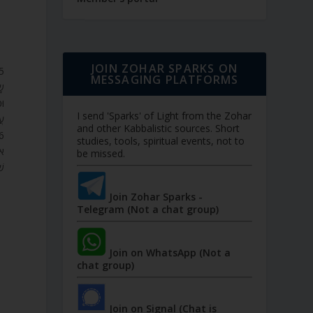
JOIN ZOHAR SPARKS ON
MESSAGING PLATFORMS
ש,
וּ
I send 'Sparks' of Light from the Zohar
ע.
and other Kabbalistic sources. Short
studies, tools, spiritual events, not to
או
be missed.
ש.
Join Zohar Sparks -
Telegram (Not a chat group)
Join on WhatsApp (Not a
chat group)
Join on Signal (Chat is