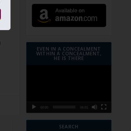
d
d
EVEN IN A CONCEALMENT
WITHIN A CONCEALMENT,
HE IS THERE
Video
Player
00:00
06:01
SEARCH