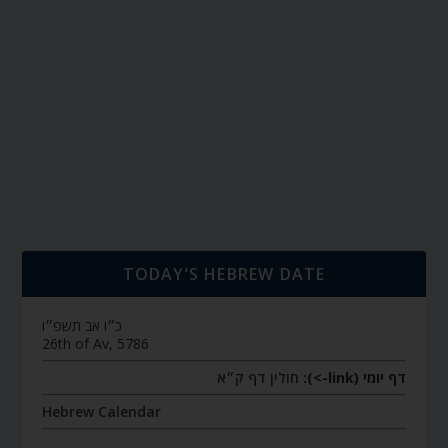
TODAY’S HEBREW DATE
כ״ו אב תשפ״ו
26th of Av, 5786
דף יומי (link->):
חולין דף ק״א
Hebrew Calendar