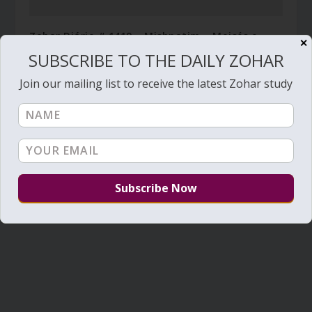
Zohar Diário # 1419 – Mishpatim – Moisés e
✕
Rabi Shimon estão esperando por você
SUBSCRIBE TO THE DAILY ZOHAR
January 23, 2014
Join our mailing list to receive the latest Zohar study