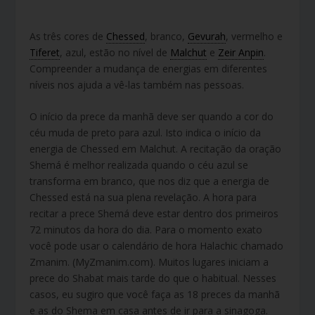
As três cores de
Chessed
, branco,
Gevurah
, vermelho e
Tiferet
, azul, estão no nível de
Malchut
e
Zeir Anpin
.
Compreender a mudança de energias em diferentes
níveis nos ajuda a vê-las também nas pessoas.
O início da prece da manhã deve ser quando a cor do
céu muda de preto para azul. Isto indica o início da
energia de Chessed em Malchut. A recitação da oração
Shemá é melhor realizada quando o céu azul se
transforma em branco, que nos diz que a energia de
Chessed está na sua plena revelação. A hora para
recitar a prece Shemá deve estar dentro dos primeiros
72 minutos da hora do dia. Para o momento exato
você pode usar o calendário de hora Halachic chamado
Zmanim. (MyZmanim.com). Muitos lugares iniciam a
prece do Shabat mais tarde do que o habitual. Nesses
casos, eu sugiro que você faça as 18 preces da manhã
e as do Shema em casa antes de ir para a sinagoga.