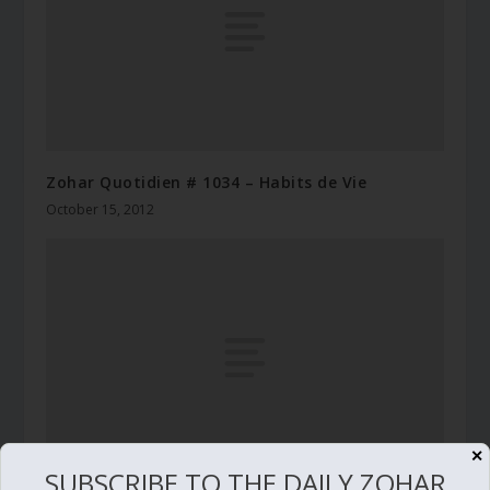
Zohar Quotidien # 1034 – Habits de Vie
October 15, 2012
✕
SUBSCRIBE TO THE DAILY ZOHAR