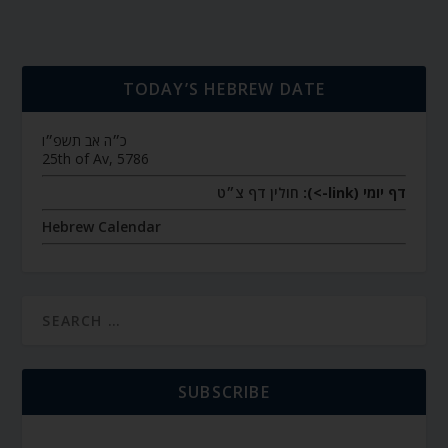
TODAY’S HEBREW DATE
כ״ה אב תשפ״ו
25th of Av, 5786
דף יומי (link->):
חולין דף צ״ט
Hebrew Calendar
SUBSCRIBE