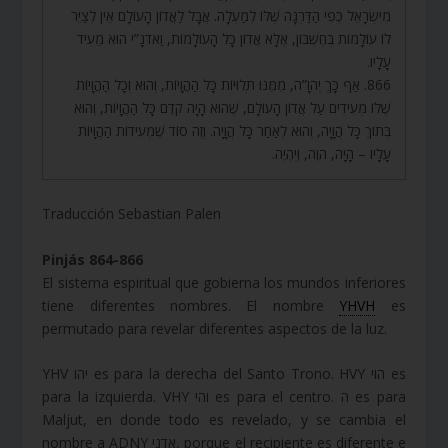
מִיִּשְׂרָאֵל כְּפִי הַדַּרְגָּה שֶׁלּוֹ לְמַעְלָה. אֲבָל לַאֲדוֹן הָעוֹלָם אֵין לְצַיֵּר
לוֹ עוֹלָמוֹת בְּחֶשְׁבּוֹן, אֶלָּא אֲדוֹן כָּל הָעוֹלָמוֹת, וַאדֹנָ”י הוּא מֵעִיד
עָלָיו.
866. אַף כָּךְ יְהֹוָ”ה, מִמֶּנּוּ תְּלוּיוֹת כָּל הַהֲוָיוֹת, וְהוּא וְכָל הַהֲוָיוֹת
שֶׁלּוֹ מְעִידִים עַל אֲדוֹן הָעוֹלָם, שֶׁהוּא הָיָה קֹדֶם כָּל הַהֲוָיוֹת, וְהוּא
בְּתוֹךְ כָּל הֲוָיָה, וְהוּא לְאַחַר כָּל הֲוָיָה. וְזֶה סוֹד שֶׁמְּעִידוֹת הַהֲוָיוֹת
עָלָיו – הָיָה, הֹוֶה, וְיִהְיֶה.
Traducción Sebastian Palen
Pinjás 864-866
El sistema espiritual que gobierna los mundos inferiores
tiene diferentes nombres. El nombre
YHVH
es
permutado para revelar diferentes aspectos de la luz.
YHV יהו es para la derecha del Santo Trono. HVY הוי es
para la izquierda. VHY והי es para el centro. ה es para
Maljut, en donde todo es revelado, y se cambia el
nombre a ADNY אדני, porque el recipiente es diferente e