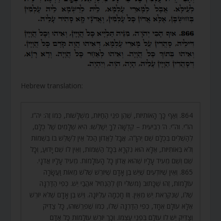
Hebrew translation:
864. וְאַף כָּךְ הָאוֹתִיּוֹת, שֶׁהֵן פְּנֵי הַחַיּוֹת, מְשֻׁלָּשׁוֹת, כְּמוֹ זֶה: יה”ו.
הו”י. וה”י. ה’ רְבִיעִית – קְדֻשָּׁה לְךָ יְשַׁלֵּשׁוּ. הִיא שְׁלָמִים שֶׁל כֻּלָּם,
לְהַשְׁלִים בְּכֻלָּם שֵׁם יְהֹוָ”ה. אֲבָל לַאֲדוֹן הַכֹּל אֵין לְשַׁלֵּשׁ בּוֹ בְּשֵׁמוֹת
וְלֹא בְּאוֹתִיּוֹת, אֶלָּא הוּא נִקְרָא בְּכָל הַשֵּׁמוֹת, וְאֵין לוֹ שֵׁם יָדוּעַ, וְכָל
שֵׁם וְשֵׁם מֵעִיד עָלָיו שֶׁהוּא אֲדוֹן כָּל הָעוֹלָמוֹת. מֵעִיד עָלָיו אֲדֹנָי.
865. וְאֵין שֶׁיּוֹדְעִים שֶׁיֵּשׁ בֶּן אָדָם שֶׁיּוֹרֵשׁ שְׁלֹשׁ מֵאוֹת וַעֲשָׂרָה
עוֹלָמוֹת, זֶהוּ שֶׁכָּתוּב (משלי ח) לְהַנְחִיל אֹהֲבַי יֵשׁ. כְּפִי הַדַּרְגָּה
שֶׁלּוֹ, שֶׁנִּקְרֵאת יֵשׁ מֵאַיִן. וְזוֹ חָכְמָה עֶלְיוֹנָה. וְיֵשׁ בֶּן אָדָם שֶׁלֹּא יוֹרֵשׁ
אֶלָּא עוֹלָם אֶחָד, כְּפִי הַדַּרְגָּה שֶׁלּוֹ, כְּמוֹ שֶׁפֵּרְשׁוּהוּ, כָּל צַדִּיק
וְצַדִּיק יֵשׁ לוֹ עוֹלָם בִּפְנֵי עַצְמוֹ. וְכָךְ יוֹרֵשׁ עוֹלָמוֹת כָּל אָדָם