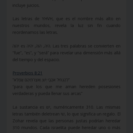
incluye juicios.
Las letras de YHVH, que es el nombre más alto en
nuestros mundos, revela la luz sin fin cuando
reordenamos las letras.
יהוה es היה, הוה, יהיה. Las tres palabras se convierten en
“fue”, “es”, y “será” para revelar una dimensión más allá
del tiempo y del espacio.
Proverbios 8:21
“לְהַנְחִיל אֹהֲבַי יֵשׁ; וְאֹצְרֹתֵיהֶם אֲמַלֵּא”
“para que los que me aman hereden posesiones
verdaderas y pueda llenar sus arcas”
La sustancia es יש, numéricamente 310. Las mismas
letras también deletrean שי, lo que significa un regalo. El
Zohar revela que las personas justas podrían heredar
310 mundos. Cada israelita puede heredar uno o más