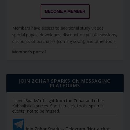
BECOME A MEMBER
Members have access to additional study videos,
special pages, downloads, discount on private sessions,
discounts of purchases (coming soon), and other tools.
Member's portal
JOIN ZOHAR SPARKS ON MESSAGING
PLATFORMS
I send 'Sparks' of Light from the Zohar and other
Kabbalistic sources. Short studies, tools, spiritual
events, not to be missed.
Join Zohar Sparks - Telegram (Not a chat