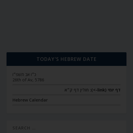
TODAY’S HEBREW DATE
כ״ו אב תשפ״ו
26th of Av, 5786
דף יומי (link->):
חולין דף ק״א
Hebrew Calendar