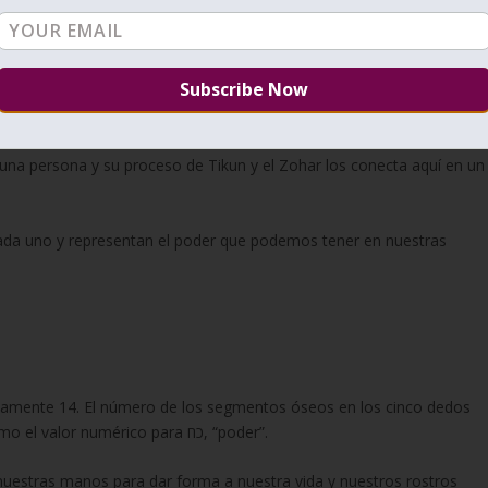
numérico de 28, lo
rot.
 el poder a través de los textos sagrados de la Torá y el Zohar para
encima de nosotros.
una persona y su proceso de Tikun y el Zohar los conecta aquí en un
cada uno y representan el poder que podemos tener en nuestras
también es 14 y para las dos manos, es de 28 como el valor numérico para כח, “poder”.
estras manos para dar forma a nuestra vida y nuestros rostros