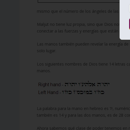
mismo que el número de los ángeles de las 9 Sefi
Maljut no tiene luz propia, sino que Dios nos dio
conectar a las fuerzas y energías que están por 
Las manos también pueden revelar la energía de 
solo lugar.
Los siguientes nombres de Dios tiene 14 letras 
manos.
La palabra para la mano en hebreo es יד, numéricamente 14. El número de los segmentos óseos en los cinco dedos
Ahora sabemos qué clase de poder tenemos en nu