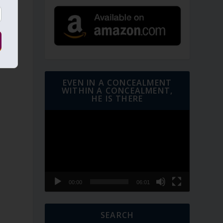
EVEN IN A CONCEALMENT
WITHIN A CONCEALMENT,
HE IS THERE
Video
Player
00:00
06:01
SEARCH