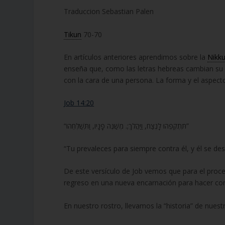
Traduccion Sebastian Palen
Tikun
70-70
En artículos anteriores aprendimos sobre la
Nikk
enseña que, como las letras hebreas cambian su 
con la cara de una persona. La forma y el aspect
Job 14:20
“תִּתְקְפֵהוּ לָנֶצַח, וַיַּהֲלֹךְ;. מְשַׁנֶּה פָנָיו, וַתְּשַׁלְּחֵהוּ”
“Tu prevaleces para siempre contra él, y él se d
De este versículo de Job vemos que para el proce
regreso en una nueva encarnación para hacer co
En nuestro rostro, llevamos la “historia” de nues