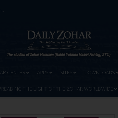
...
AR CENTER
APPS
SITES
DOWNLOADS
PREADING THE LIGHT OF THE ZOHAR WORLDWIDE