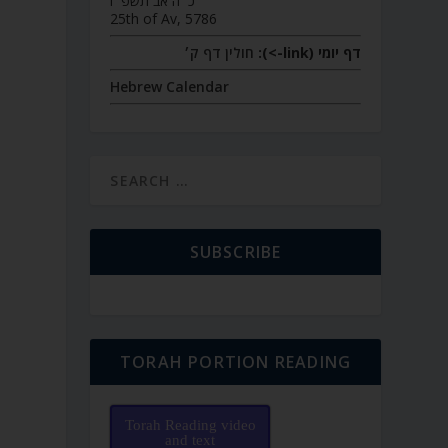
כ״ה אב תשפ״ו
25th of Av, 5786
דף יומי (link->):
חולין דף ק׳
Hebrew Calendar
SUBSCRIBE
TORAH PORTION READING
Torah Reading video
and text