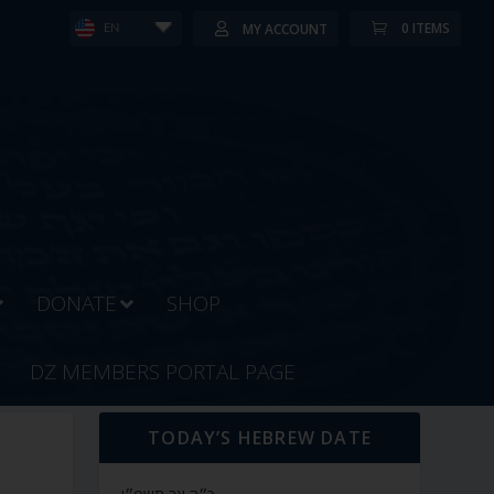
0 ITEMS
MY ACCOUNT
EN
DONATE
SHOP
DZ MEMBERS PORTAL PAGE
TODAY’S HEBREW DATE