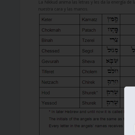
La Nikkud anima las letras y les da la energía de
nuestra cara y las manos.