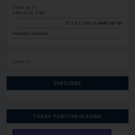
כ״ד אב תשפ״ו
24th of Av, 5786
דף יומי (link->):
חולין דף צ״ח
Hebrew Calendar
SUBSCRIBE
TORAH PORTION READING