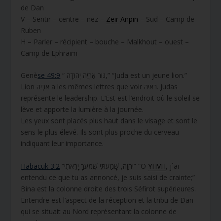
de Dan
V – Sentir – centre – nez –
Zeir Anpin
– Sud – Camp de
Ruben
H – Parler – récipient – bouche – Malkhout – ouest –
Camp de Ephraim
Genè
se 49:9
“ גּוּר אַרְיֵה יְהוּדָה,” “Juda est un jeune lion.”
Lion אַרְיֵה a les mêmes lettres que voir ראיה. Judas
représente le leadership. L’Est est l’endroit où le soleil se
lève et apporte la lumière à la journée.
Les yeux sont placés plus haut dans le visage et sont le
sens le plus élevé. Ils sont plus proche du cerveau
indiquant leur importance.
Habacuk 3:2
“יְהוָה, שָׁמַעְתִּי שִׁמְעֲךָ יָרֵאתִי” “O
YHVH
, j`ai
entendu ce que tu as annoncé, je suis saisi de crainte;”
Bina est la colonne droite des trois Séfirot supérieures.
Entendre est l’aspect de la réception et la tribu de Dan
qui se situait au Nord représentant la colonne de