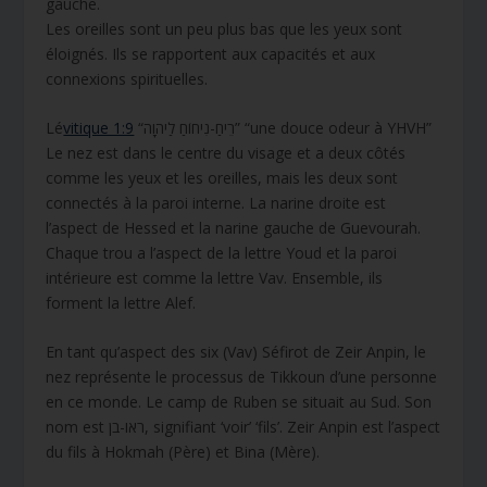
gauche.
Les oreilles sont un peu plus bas que les yeux sont
éloignés. Ils se rapportent aux capacités et aux
connexions spirituelles.
Lé
vitique 1:9
“רֵיחַ-נִיחוֹחַ לַיהוָה” “une douce odeur à YHVH”
Le nez est dans le centre du visage et a deux côtés
comme les yeux et les oreilles, mais les deux sont
connectés à la paroi interne. La narine droite est
l’aspect de Hessed et la narine gauche de Guevourah.
Chaque trou a l’aspect de la lettre Youd et la paroi
intérieure est comme la lettre Vav. Ensemble, ils
forment la lettre Alef.
En tant qu’aspect des six (Vav) Séfirot de Zeir Anpin, le
nez représente le processus de Tikkoun d’une personne
en ce monde. Le camp de Ruben se situait au Sud. Son
nom est ראו-בן, signifiant ‘voir’ ‘fils’. Zeir Anpin est l’aspect
du fils à Hokmah (Père) et Bina (Mère).