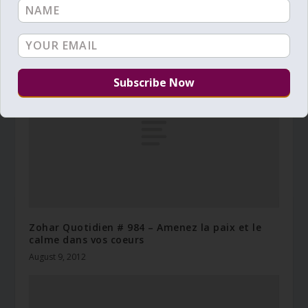
Zohar Qotidien # 932 – Quelle est la lumière de
ton visage?
June 10, 2012
Zohar Quotidien # 984 – Amenez la paix et le
calme dans vos coeurs
August 9, 2012