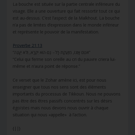
La bouche est située sur la partie centrale inférieure du
visage. Elle a une ouverture qui fait ressortir tout ce qui
est au-dessus. C’est l’aspect de la Malkhout. La bouche
n’a pas de limites d’expression dans le monde inférieur
et représente le pouvoir de la manifestation.
Proverbe 21:13
“אֹטֵם אָזְנוֹ, מִזַּעֲקַת-דָּל– גַּם-הוּא יִקְרָא, וְלֹא יֵעָנֶה”
“Celui qui ferme son oreille au cri du pauvre criera lui-
même et n’aura point de réponse.”
Ce verset que le Zohar amène ici, est pour nous
enseigner que tous nos sens sont des éléments
importants du processus de Tikkoun. Nous ne pouvons
pas être des êtres passifs concentrés sur les désirs
égoïstes mais nous devons nous ouvrir à chaque
situation qui nous «appelle» à l’action.
{||}