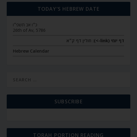
TODAY’S HEBREW DATE
כ״ו אב תשפ״ו
26th of Av, 5786
דף יומי (link->):
חולין דף ק״א
Hebrew Calendar
SUBSCRIBE
TORAH PORTION READING