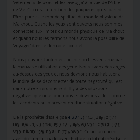
‘vêtements de peau’ et les ‘aveugla’ à la vue de l’Arbre
de Vie. Ceci est la fonction des paupières qui séparent
l’âme pure et le monde spirituel du monde physique de
Malkhout. Quand les yeux sont ouverts nous sommes
connectés aux limites du monde physique de Malkhout
et quand nous les fermons nous avons la possibilité de
‘voyager’ dans le domaine spirituel.
Nous pouvons facilement pécher ou blesser l’âme par
la mauvaise utilisation des yeux. Nous avons des anges
au-dessus des yeux et nous devrions nous habituer à
leur dire de se déconnecter de toute négativité qui est
dans notre environnement. Il y a des situations
négatives que nous pourrions et devrions aider comme
les accidents ou la prévention d’une situation négative.
De la prophétie d’Isaïe (Isaï
e 33:15
) “הֹלֵךְ צְדָקוֹת, וְדֹבֵר
מֵישָׁרִים; מֹאֵס בְּבֶצַע מַעֲשַׁקּוֹת, נֹעֵר כַּפָּיו מִתְּמֹךְ בַּשֹּׁחַד, אֹטֵם אָזְנוֹ
וְעֹצֵם עֵינָיו מֵרְאוֹת בְּרָע
מִשְּׁמֹעַ דָּמִים,
.” “Celui qui marche
avec droiture, et parle avec droiture, celui qui méprise le