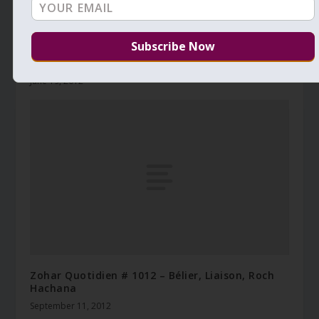
Zohar Quotidien # 940 – Certains fous, certains
humbles
June 19, 2012
Zohar Quotidien # 1012 – Bélier, Liaison, Roch
Hachana
September 11, 2012