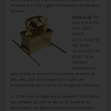
modestie et le côté négatif sont l’insolence et l’absence
de honte.
Exode 25:20
“וְהָיוּ
הַכְּרֻבִים פֹּרְשֵׂי כְנָפַיִם
לְמַעְלָה, סֹכְכִים
בְּכַנְפֵיהֶם
עַל-הַכַּפֹּרֶת, וּפְנֵיהֶם,
אִישׁ אֶל-אָחִיו;
אֶל-הַכַּפֹּרֶת–יִהְיוּ, פְּנֵי
הַכְּרֻבִים” “Et les
chérubins
étendront leurs
ailes en haut, le recouvrant le couvercle de l’arche de
leurs ailes, avec leurs visages l’un à l’autre; vers
le couvercle de l’arche seront les visages des chérubins”.
Le Zohar nous enseigne que les paupières sont l’aspect
des chérubins qui sont au-dessus du couvercle de
l’arche Sainte. Les globes oculaires comme expliqué