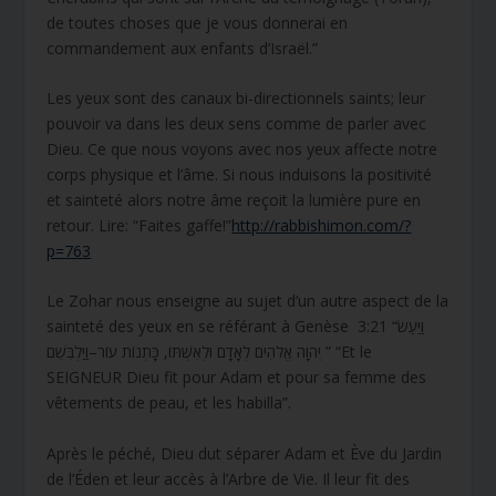
de toutes choses que je vous donnerai en
commandement aux enfants d’Israël.”
Les yeux sont des canaux bi-directionnels saints; leur
pouvoir va dans les deux sens comme de parler avec
Dieu. Ce que nous voyons avec nos yeux affecte notre
corps physique et l’âme. Si nous induisons la positivité
et sainteté alors notre âme reçoit la lumière pure en
retour. Lire: “Faites gaffe!”
http://rabbishimon.com/?
p=763
Le Zohar nous enseigne au sujet d’un autre aspect de la
sainteté des yeux en se référant à Genèse 3:21 “וַיַּעַשׂ
יְהוָה אֱלֹהִים לְאָדָם וּלְאִשְׁתּוֹ, כָּתְנוֹת עוֹר–וַיַּלְבִּשֵׁם ” “Et le
SEIGNEUR Dieu fit pour Adam et pour sa femme des
vêtements de peau, et les habilla”.
Après le péché, Dieu dut séparer Adam et Ève du Jardin
de l’Éden et leur accès à l’Arbre de Vie. Il leur fit des