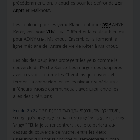
précédemment, ont 7 couches pour les Séfirot de
Zeir
Anpin
et Malkhout.
Les couleurs pour les yeux; Blanc sont pour
אהיה
AHYH
Kéter, vert pour
YHVH
יהוה Tifféret et la couleur bleu est
pour ADNY אדני, Malkhout. Ensemble, ils forment la
ligne médiane de l’Arbre de Vie de Kéter à Malkhout.
Les plis des paupières protègent les yeux comme le
couvercle de l’Arche Sainte. Les marges des paupières
avec cils sont comme les Chérubins qui ouvrent et
ferment la connexion entre les niveaux supérieurs et
inférieurs. Moïse communiquait avec Dieu ‘entre’ les
ailes des Chérubins.
Exode 25:22
“וְנוֹעַדְתִּי לְךָ, שָׁם, וְדִבַּרְתִּי אִתְּךָ מֵעַל הַכַּפֹּרֶת מִבֵּין
שְׁנֵי הַכְּרֻבִים, אֲשֶׁר עַל-אֲרוֹן הָעֵדֻת–אֵת כָּל-אֲשֶׁר אֲצַוֶּה אוֹתְךָ, אֶל-בְּנֵי
יִשְׂרָאֵל ” “Et là je te rencontrerai, et je te parlerai au-
dessus du couvercle de l’Arche, entre les deux
Chérubins qui sont sur l’Arche du témoignage (Torah),