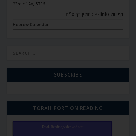
23rd of Av, 5786
דף יומי (link->):
חולין דף צ״ח
Hebrew Calendar
SUBSCRIBE
TORAH PORTION READING
Torah Reading video and text