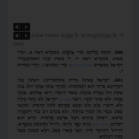
Vm
P
Zohar Pinhas, Knjiga Št. 20 (Ang)/Knjiga Št. 15
Vm
P
(Heb)