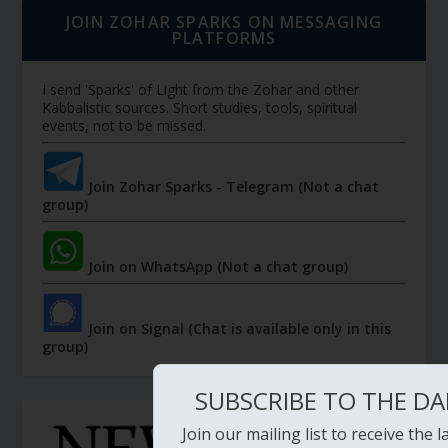
JOIN ZOHAR SPARKS ON MESSAGING
PLATFORMS
I send 'Sparks' of Light from the Zohar and other
Kabbalistic sources. Short studies, tools, spiritual
events, not to be missed.
Join Zohar Sparks - Telegram (Not a chat
group)
Join on WhatsApp (Not a chat group)
Join on Signal (Chat is available only in this
group)
SUBSCRIBE TO THE DA
Join our mailing list to receive the 