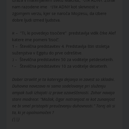
izraža v materijalnem svetu Malchut, אדני ADNY. Zohar
nam razodene ime אדני ADNY kot skrivnost v
zgornjem verzu, kjer se naroča Mojzesu, da izbere
dobre ljudi izmed ljudstva.
א – “Ti, ki povedejo tisočere” predstavlja vidik črke Alef
katere ime pomeni ’tisoč’.
ד – Številčna predstavitev 4. Predstavlja štiri stoletja
suženjstva v Egiptu do prve odrešitve.
נ – Številčna predstavitev 50 za voditelje petdeseterih.
י – Številčna predstavitev 10 za voditelje deseterih.
Dober Izraelit je ta katerega dejanja in zavest so skladni.
Duhovna navezava ni samo sodelovanje pri služenju
ampak tudi izhajati iz prave ozaveščenosti. Zohar navaja
stare modrece: “Možak, čigar notranjost ni kot zunanjost
ne bi smel pristopiti preučevanju duhovnosti.” Torej ali si
ta, ki je opolnomočen ?
{||}