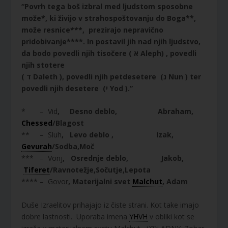
“Povrh tega boš izbral med ljudstom sposobne
može*, ki živijo v strahospoštovanju do Boga**,
može resnice***, prezirajo nepravično
pridobivanje****. In postavil jih nad njih ljudstvo,
da bodo povedli njih tisočere ( א Aleph) , povedli
njih stotere
( ד Daleth ), povedli njih petdesetere (נ Nun ) ter
povedli njih desetere (י Yod ).”
* – Vid
, Desno deblo, Abraham,
Chessed
/Blagost
** – Sluh
, Levo deblo , Izak,
Gevurah
/Sodba,Moč
*** – Vonj
, Osrednje deblo, Jakob,
Tiferet
/Ravnotežje,Sočutje,Lepota
**** – Govor
, Materijalni svet
Malchut
, Adam
Duše Izraelitov prihajajo iz čiste strani. Kot take imajo
dobre lastnosti. Uporaba imena
YHVH
v obliki kot se