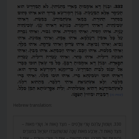
Hebrew translation:
330. וְשַׂמְתָּ עֲלֵהֶם שָׂרֵי אֲלָפִים – מִצַּד הָאוֹת א’. וְשָׂרֵי מֵאוֹת –
מִצַּד הָאוֹת ד’, אַרְבַּע מֵאוֹת שָׁנָה שֶׁנִּשְׁתַּעְבְּדוּ יִשְׂרָאֵל בְּמִצְרַיִם
(בַּעֲנִיּוּת שֶׁל תּוֹרָה). שָׂרֵי חֲמִשִּׁים – אוֹת נ’. וְשָׂרֵי עֲשָׂרֹת – אוֹת י’.