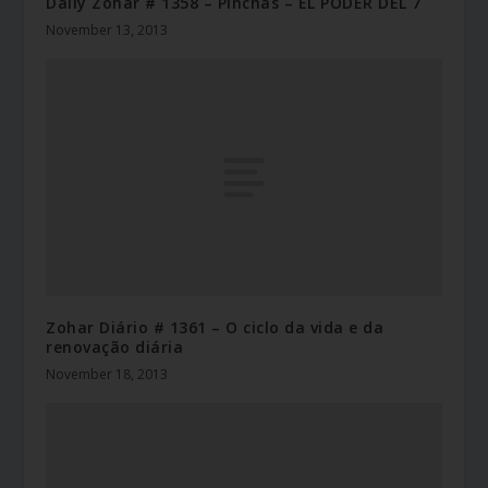
Daily Zohar # 1358 – Pinchas – EL PODER DEL 7
November 13, 2013
Zohar Diário # 1361 – O ciclo da vida e da
renovação diária
November 18, 2013