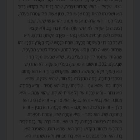
331. יִשְׂרָאֵל – בְּאֵלּוּ הַמִּדּוֹת נִכָּרִים, שֶׁהֵם בָּנִים שֶׁל הַקָּדוֹשׁ בָּרוּךְ
הוּא וּשְׁכִינָתוֹ לִהְיוֹת בָּהֶם אַנְשֵׁי חַיִל, כְּגוֹן אֵשֶׁת חַיִל עֲטֶרֶת בַּעְלָהּ,
בַּעֲלֵי חֶסֶד. יִרְאֵי אֱלֹהִים. אַנְשֵׁי אֱמֶת, וְלֹא אַנְשֵׁי שֶׁקֶר, שֶׁבְּנֵי
(צפניה ג) יִשְׂרָאֵל לֹא יַעֲשׂוּ עַוְלָה וְלֹא יְדַבְּרוּ כָזָב וְלֹא יִמָּצֵא
בְפִיהֶם לְשׁוֹן תַּרְמִית. וְשֹׂנְאֵי בָצַע – כְּאָדָם הַשָּׂמֵחַ בְּחֶלְקוֹ. וְלֹא
כְּעֵרֶב רַב בְּנֵי הַשִּׁפְחָה הָרָעָה, שֶׁהֵם כְּנָחָשׁ שֶׁכָּל הָאָרֶץ לְפָנָיו. זֶהוּ
שֶׁכָּתוּב (ישעיה סה) וְנָחָשׁ עָפָר לַחְמוֹ, וּמְפַחֵד לִשְׂבֹּעַ מֵהֶעָפָר,
שֶׁמְּפַחֵד שֶׁיֶּחְסַר לוֹ. וְכָךְ בַּעֲלֵי בֶצַע, שֶׁלֹּא שְׂבֵעִים מִכָּל מָמוֹן
שֶׁבָּעוֹלָם. 332. וּמִשּׁוּם זֶה פֵּרְשׁוּהָ בַּעֲלֵי הַמִּשְׁנָה, לֹא הַמִּדְרָשׁ
הוּא הָעִקָּר אֶלָּא הַמַּעֲשֶׂה. מִשּׁוּם שֶׁהַקָּדוֹשׁ בָּרוּךְ הוּא הוּא סָתוּם
בְּסִתְרֵי הַתּוֹרָה, בַּמֶּה מִתְגַּלֶּה? בַּמִּצְווֹת, שֶׁהִיא שְׁכִינָה, שֶׁהִיא
צוּרָתוֹ. כְּמוֹ שֶׁהוּא עָנָו – שְׁכִינָתוֹ עֲנָוָה. הוּא חָסִיד – וְהִיא חֲסִידָה.
הוּא גִּבּוֹר – וְהִיא גְּבֶרֶת עַל כָּל אֻמּוֹת הָעוֹלָם. שֶׁהוּא אֱמֶת – וְהִיא
אֱמוּנָה. הוּא נָבִיא – וְהִיא נְבִיאָה. הוּא צַדִּיק – וְהִיא צַדֶּקֶת. הוּא
מֶלֶךְ – וְהִיא מַלְכוּת. הוּא חָכָם – וְהִיא חֲכָמָה. הוּא מֵבִין – וְהִיא
הַתְּבוּנָה שֶׁלּוֹ. הוּא כֶּתֶר – וְהִיא עֲטָרָה שֶׁלּוֹ, עֲטֶרֶת תִּפְאֶרֶת.
וּמִשּׁוּם זֶה פֵּרְשׁוּהוּ חֲכָמִים, כָּל מִי שֶׁאֵין תּוֹכוֹ כְּבָרוֹ אַל יִכָּנֵס לְבֵית
הַמִּדְרָשׁ. כִּדְמוּת הַקָּדוֹשׁ בָּרוּךְ הוּא, שֶׁהוּא תּוֹכוֹ, וְהַשְּׁכִינָה הִיא
בָּרוֹ. הוּא תּוֹכוֹ מִבִּפְנִים – וְהִיא בָּרוֹ מִבַּחוּץ. וְלֹא מִשְׁתַּנֵּית הִיא