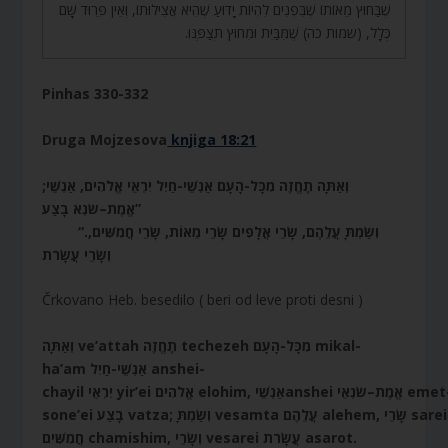
שֶׁבַּחוּץ מֵאוֹתוֹ שֶׁבִּפְנִים לִהְיוֹת יָדוּעַ שֶׁהִיא אֲצִילוּתוֹ, וְאֵין פֵּרוּד שָׁם
כְּלָל, (שמות כה) שֶׁמִּבַּיִת וּמִחוּץ תְּצַפֶּנּוּ.
Pinhas 330-332
Druga Mojzesova
knjiga 18:21
;
וְאַתָּה תֶחֱזֶה מִכָּל-הָעָם אַנְשֵׁי-חַיִל יִרְאֵי אֱלֹהִים, אַנְשֵׁי
בָצַע
אֱמֶת–שֹׂנְא
”
“.וְשַׂמְתָּ עֲלֵהֶם, שָׂרֵי אֲלָפִים שָׂרֵי מֵאוֹת, שָׂרֵי חֲמִשִּׁים,
וְשָׂרֵי עֲשָׂרֹת
Črkovano Heb. besedilo ( beri od leve proti desni )
וְאַתָּה ve’attah תֶחֱזֶה techezeh מִכָּל-הָעָם mikal-
ha’am אַנְשֵׁי-חַיִל anshei-
chayil יִרְאֵי yir’ei אֱלֹהִים elohim, אַנְשֵׁיanshei אֱמֶת–שֹׂנְאֵי emet–
חֲמִשִּׁים chamishim, וְשָׂרֵי vesarei עֲשָׂרֹת asarot.