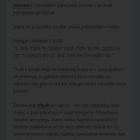
Shevarim
( niz kratkih odrezanih zvokov ) so znak
prihajajočega kaosa.
Vrane so prav tako nosilke zvoka prekletstev v svetu.
Pridigar ( Kohelet ) 10:20
“גַּם בְּמַדָּעֲךָ, מֶלֶךְ אַל-תְּקַלֵּל, וּבְחַדְרֵי מִשְׁכָּבְךָ, אַל-תְּקַלֵּל עָשִׁיר: כִּי
עוֹף הַשָּׁמַיִם יוֹלִיךְ אֶת-הַקּוֹל, וּבַעַל הכנפים (כְּנָפַיִם) יַגֵּיד דָּבָר.”
“Tudi v svojih misli ne preklinjaj kralja in v svoji spalnici
ne preklinjaj bogataša. Namreč ptica na nebu bo
odnesla tvoj glas in vse kar ima peruti bo oznanilo tvojo
besedo.”
Ženska plat
Klipah
-a ( lupina – sile zla ) zajezdijo krila
vrane, v živo prikažejo in odstrejo grehe človeštva v
svojem delovanju. Vrano lahko najremo na križiščih.
Beseda prekletstva se ne dajo izbrisati. Enkrat ko so
izrečene potem Klipah ( lupina ) prevzame kontrolo nad