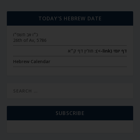
TODAY’S HEBREW DATE
כ״ו אב תשפ״ו
26th of Av, 5786
דף יומי (link->):
חולין דף ק״א
Hebrew Calendar
SUBSCRIBE