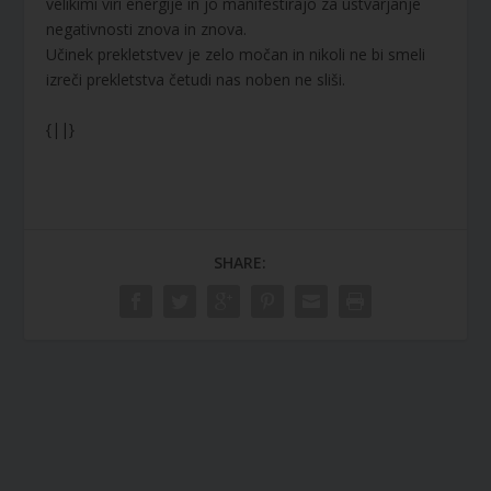
velikimi viri energije in jo manifestirajo za ustvarjanje
negativnosti znova in znova.
Učinek prekletstvev je zelo močan in nikoli ne bi smeli
izreči prekletstva četudi nas noben ne sliši.
{||}
SHARE: