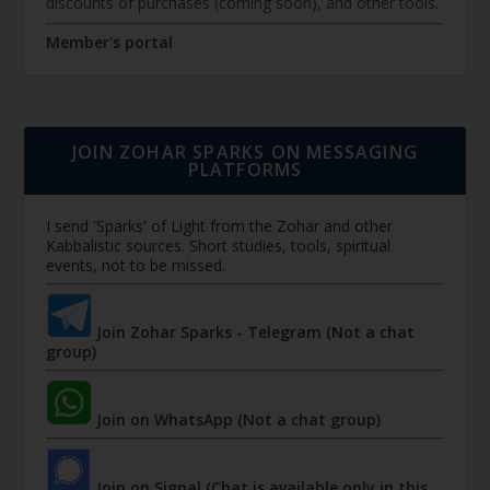
discounts of purchases (coming soon), and other tools.
Member's portal
JOIN ZOHAR SPARKS ON MESSAGING
PLATFORMS
I send 'Sparks' of Light from the Zohar and other
Kabbalistic sources. Short studies, tools, spiritual
events, not to be missed.
Join Zohar Sparks - Telegram (Not a chat
group)
Join on WhatsApp (Not a chat group)
Join on Signal (Chat is available only in this