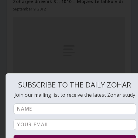
Zoharjev dnevnik Št. 1010 – Mojzes te lahko vidi
September 9, 2012
SUBSCRIBE TO THE DAILY ZOHAR
Zoharjev Dnevnik Št. 1102 – Ali te Bog ljubi?
Join our mailing list to receive the latest Zohar study
January 2, 2013