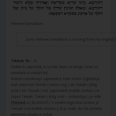
Hebrew translation:
Sorry Hebrew translation is missing from my original fi
Tikkun 70
– 31
Sodbe in zapovedi, ki so bile dane na drugo stran so
razodete iz vranjih kril.
Kokoši razodevajo zapovedi iz čiste strani. Oglašanje
vran zveni kot Shofar ( ovnov rog ) ob Tekiah ( dolg
zvok ) ter Teruah ( več zaporednih kratkih zvokov ) in
zopet Tekiah. Tekiah ( dolg zvok – trobentljaj ) je vidik
Chessed
-a ( BLAGOST). V sredini tega niza zvokov je
Teruah ( niz kratkih zvokov ), ki je znak, da čas prinaša
elemente strahu in težav.