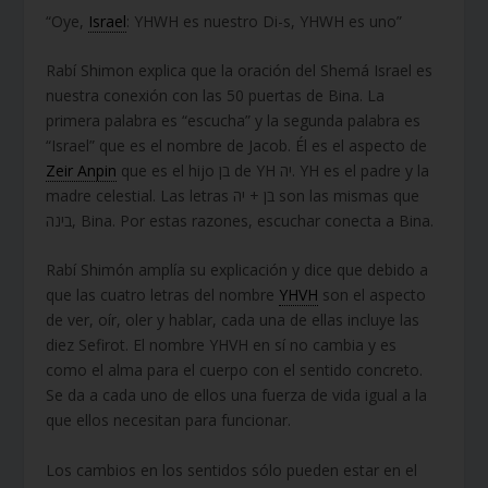
“Oye,
Israel
: YHWH es nuestro Di-s, YHWH es uno”
Rabí Shimon explica que la oración del Shemá Israel es
nuestra conexión con las 50 puertas de Bina. La
primera palabra es “escucha” y la segunda palabra es
“Israel” que es el nombre de Jacob. Él es el aspecto de
Zeir Anpin
que es el hijo בן de YH יה. YH es el padre y la
madre celestial. Las letras בן + יה son las mismas que
בינה, Bina. Por estas razones, escuchar conecta a Bina.
Rabí Shimón amplía su explicación y dice que debido a
que las cuatro letras del nombre
YHVH
son el aspecto
de ver, oír, oler y hablar, cada una de ellas incluye las
diez Sefirot. El nombre YHVH en sí no cambia y es
como el alma para el cuerpo con el sentido concreto.
Se da a cada uno de ellos una fuerza de vida igual a la
que ellos necesitan para funcionar.
Los cambios en los sentidos sólo pueden estar en el