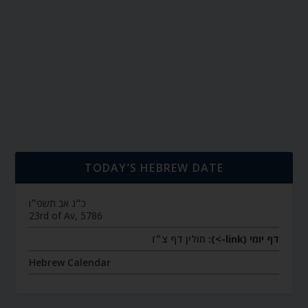
TODAY’S HEBREW DATE
כ״ג אב תשפ״ו
23rd of Av, 5786
חולין דף צ״ז
דף יומי (link->):
Hebrew Calendar