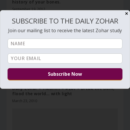
history of your bones.
September 19, 2012
✕
SUBSCRIBE TO THE DAILY ZOHAR
Join our mailing list to receive the latest Zohar study
Daily Zohar – Tikunim – #267 – Break the Dam;
flood the world… with light
March 23, 2010