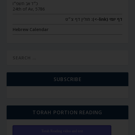
כ״ד אב תשפ״ו
24th of Av, 5786
דף יומי (link->):
חולין דף צ״ט
Hebrew Calendar
SUBSCRIBE
TORAH PORTION READING
Torah Reading video and text