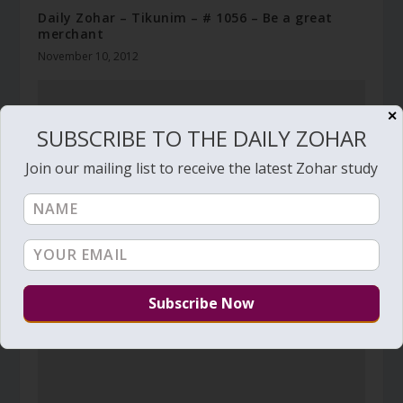
Daily Zohar – Tikunim – # 1056 – Be a great
merchant
November 10, 2012
✕
SUBSCRIBE TO THE DAILY ZOHAR
Join our mailing list to receive the latest Zohar study
Daily Zohar – Tikunim – #476 – Covenant of fire
December 7, 2010