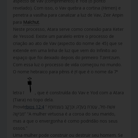
aspecto de Vav (comprimento) e Yod (o ponto
revelado). Com isso, o Vav quebra a cortina (Himen) e
penetra a vasilha para canalizar a luz de Vav, Zeir Anpin
para
Malchut
.
Neste processo, Atara serve como conexão para Keter
de Yessod. Existe um paralelo entre o processo de
criação ao ato de Vav (aspecto do nome de 45) que se
extende em uma linha de luz que vem do Infinito ao
espaço que foi deixado depois do primeiro Tzimtzum.
Com essa luz o processo de vida começou no mundo.
O nome hebraico para pênis é זין que é o nome da 7ª
letra ז
, que é construída do Vav e Yod com a Atara
(Tiara) no topo dela.
Prové
rbios 12:4
“ אֵשֶׁת-חַיִל, עֲטֶרֶת בַּעְלָהּ; וּכְרָקָב בְּעַצְמוֹתָיו
מְבִישָׁה” “A mulher virtuosa é a coroa do seu marido,
mas a que o envergonha é como podridão nos seus
ossos.”
Uma mulher pode construir ou destruir seu homem. Se