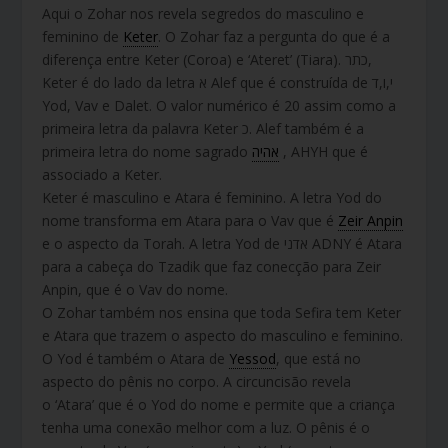
Aqui o Zohar nos revela segredos do masculino e
feminino de
Keter
. O Zohar faz a pergunta do que é a
diferença entre Keter (Coroa) e ‘Ateret’ (Tiara). כתר,
Keter é do lado da letra א Alef que é construída de י,ו,ד
Yod, Vav e Dalet. O valor numérico é 20 assim como a
primeira letra da palavra Keter כ. Alef também é a
primeira letra do nome sagrado
אהיה
, AHYH que é
associado a Keter.
Keter é masculino e Atara é feminino. A letra Yod do
nome transforma em Atara para o Vav que é
Zeir Anpin
e o aspecto da Torah. A letra Yod de אדני ADNY é Atara
para a cabeça do Tzadik que faz conecção para Zeir
Anpin, que é o Vav do nome.
O Zohar também nos ensina que toda Sefira tem Keter
e Atara que trazem o aspecto do masculino e feminino.
O Yod é também o Atara de
Yessod
, que está no
aspecto do pênis no corpo. A circuncisão revela
o ‘Atara’ que é o Yod do nome e permite que a criança
tenha uma conexão melhor com a luz. O pênis é o