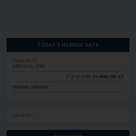
TODAY’S HEBREW DATE
כ״ז אב תשפ״ו
27th of Av, 5786
דף יומי (link->):
חולין דף ק״ב
Hebrew Calendar