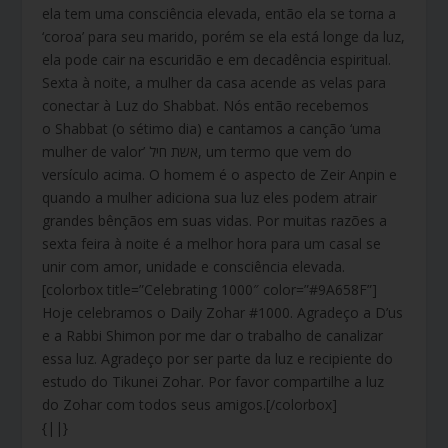
ela tem uma consciência elevada, então ela se torna a
‘coroa’ para seu marido, porém se ela está longe da luz,
ela pode cair na escuridão e em decadência espiritual.
Sexta à noite, a mulher da casa acende as velas para
conectar à Luz do Shabbat. Nós então recebemos
o Shabbat (o sétimo dia) e cantamos a canção ‘uma
mulher de valor’ אשת חיל, um termo que vem do
versículo acima. O homem é o aspecto de Zeir Anpin e
quando a mulher adiciona sua luz eles podem atrair
grandes bênçãos em suas vidas. Por muitas razões a
sexta feira à noite é a melhor hora para um casal se
unir com amor, unidade e consciência elevada.
[colorbox title=”Celebrating 1000″ color=”#9A658F”]
Hoje celebramos o Daily Zohar #1000. Agradeço a D’us
e a Rabbi Shimon por me dar o trabalho de canalizar
essa luz. Agradeço por ser parte da luz e recipiente do
estudo do Tikunei Zohar. Por favor compartilhe a luz
do Zohar com todos seus amigos.[/colorbox]
{||}