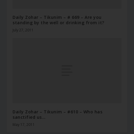
Daily Zohar – Tikunim – # 669 – Are you
standing by the well or drinking from it?
July 27, 2011
Daily Zohar – Tikunim – #610 – Who has
sanctified us…
May 17, 2011