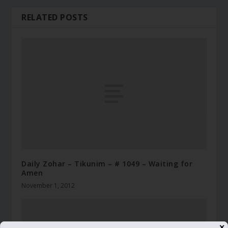
RELATED POSTS
Daily Zohar – Tikunim – # 1049 – Waiting for
Amen
November 1, 2012
✕