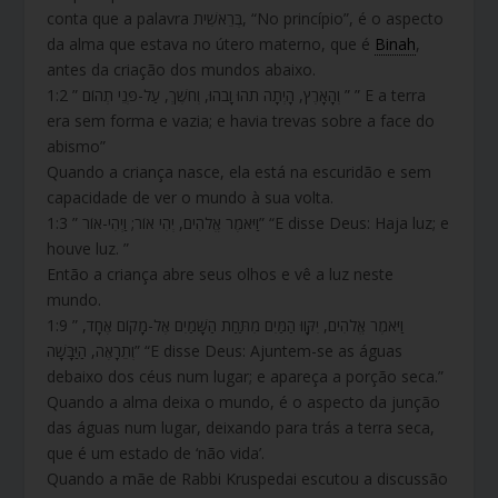
conta que a palavra בְּרֵאשִׁית, “No princípio”, é o aspecto
da alma que estava no útero materno, que é
Binah
,
antes da criação dos mundos abaixo.
1:2 ” וְהָאָרֶץ, הָיְתָה תֹהוּ וָבֹהוּ, וְחֹשֶׁךְ, עַל-פְּנֵי תְהוֹם ” ” E a terra
era sem forma e vazia; e havia trevas sobre a face do
abismo”
Quando a criança nasce, ela está na escuridão e sem
capacidade de ver o mundo à sua volta.
1:3 ” וַיֹּאמֶר אֱלֹהִים, יְהִי אוֹר; וַיְהִי-אוֹר” “E disse Deus: Haja luz; e
houve luz. ”
Então a criança abre seus olhos e vê a luz neste
mundo.
1:9 ” וַיֹּאמֶר אֱלֹהִים, יִקָּווּ הַמַּיִם מִתַּחַת הַשָּׁמַיִם אֶל-מָקוֹם אֶחָד,
וְתֵרָאֶה, הַיַּבָּשָׁה” “E disse Deus: Ajuntem-se as águas
debaixo dos céus num lugar; e apareça a porção seca.”
Quando a alma deixa o mundo, é o aspecto da junção
das águas num lugar, deixando para trás a terra seca,
que é um estado de ‘não vida’.
Quando a mãe de Rabbi Kruspedai escutou a discussão