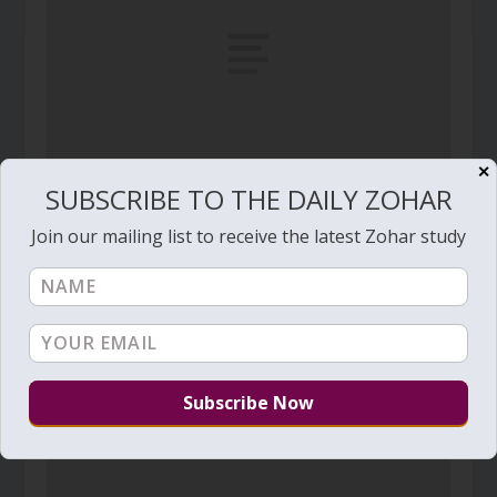
✕
SUBSCRIBE TO THE DAILY ZOHAR
Daily Zohar – Tikunim – # 1023 – Do you gather
your daily Manna
Join our mailing list to receive the latest Zohar study
September 27, 2012