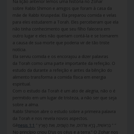
Na lição anterior lemos uma história no Zohar
sobre Rabbi Shimon e amigos que foram à casa da
mãe de Rabbi Kruspedai. Ela preparou comida e velas
para eles estudarem a Torah. Eles perceberam que ela
não tinha conhecimento que seu filho falecera em
outro lugar e eles não queriam contá-la e se tornarem
a causa de sua morte que poderia vir de tão triste
notícia.
Ela serviu comida e os encorajou a dizer palavras
da Torah como uma parte importante da refeição. O
estudo da durante a refeição e antes da bênção do
alimento transforma a comida física em energia
espiritual.
Com o estudo da Torah é um ato de alegria, não o é
permitido em um lugar de tristeza, a não ser que seja
sobre a alma.
Rabbi Shimon abre o estudo sobre a primeira palavra
da Torah e nos revela novos aspectos.
Gê
nesis 1:1
” בְּרֵאשִׁית, בָּרָא אֱלֹהִים, אֵת הַשָּׁמַיִם, וְאֵת הָאָרֶץ ” ”
No princípio criou D’us os céus e a terra.” O Zohar nos