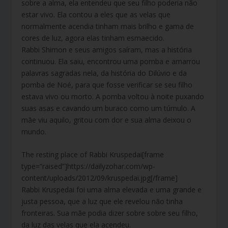
sobre a alma, ela entendeu que seu filho poderia não
estar vivo. Ela contou a eles que as velas que
normalmente acendia tinham mais brilho e gama de
cores de luz, agora elas tinham esmaecido.
Rabbi Shimon e seus amigos saíram, mas a história
continuou. Ela saiu, encontrou uma pomba e amarrou
palavras sagradas nela, da história do Dilúvio e da
pomba de Noé, para que fosse verificar se seu filho
estava vivo ou morto. A pomba voltou à noite puxando
suas asas e cavando um buraco como um túmulo. A
mãe viu aquilo, gritou com dor e sua alma deixou o
mundo.
The resting place of Rabbi Kruspedai[frame
type=”raised”]https://dailyzohar.com/wp-
content/uploads/2012/09/kruspedai.jpg[/frame]
Rabbi Kruspedai foi uma alma elevada e uma grande e
justa pessoa, que a luz que ele revelou não tinha
fronteiras. Sua mãe podia dizer sobre sobre seu filho,
da luz das velas que ela acendeu.