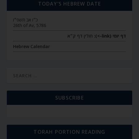
TODAY’S HEBREW DATE
כ״ו אב תשפ״ו
26th of Av, 5786
דף יומי (link->):
חולין דף ק״א
Hebrew Calendar
SUBSCRIBE
TORAH PORTION READING