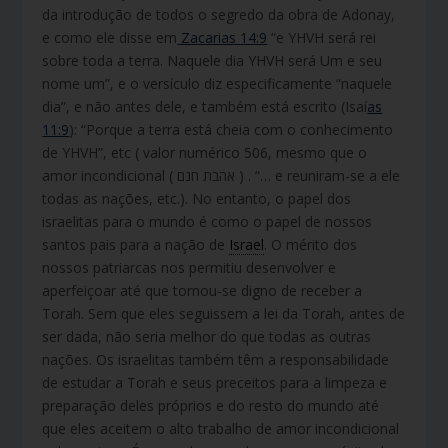
da introdução de todos o segredo da obra de Adonay,
e como ele disse em
Zacarias 14:9
“e YHVH será rei
sobre toda a terra. Naquele dia YHVH será Um e seu
nome um”, e o versículo diz especificamente “naquele
dia”, e não antes dele, e também está escrito (Isaí
as
11:9
): “Porque a terra está cheia com o conhecimento
de YHVH”, etc ( valor numérico 506, mesmo que o
amor incondicional ( אהבת חנם ) . “… e reuniram-se a ele
todas as nações, etc.). No entanto, o papel dos
israelitas para o mundo é como o papel de nossos
santos pais para a nação de
Israel
. O mérito dos
nossos patriarcas nos permitiu desenvolver e
aperfeiçoar até que tornou-se digno de receber a
Torah. Sem que eles seguissem a lei da Torah, antes de
ser dada, não seria melhor do que todas as outras
nações. Os israelitas também têm a responsabilidade
de estudar a Torah e seus preceitos para a limpeza e
preparação deles próprios e do resto do mundo até
que eles aceitem o alto trabalho de amor incondicional