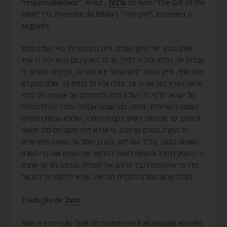
“responsabilidade”, Arvut ,
ערבות
do livro “The Gift of the
Bible” (“O Presente da Bíblia”) “מתן תורה”, escreveu o
seguinte;
אולם הגמר של תיקון העולם, יהיה בהכנסת כל באי העולם בסוד
עבודתו ית’, כמ”ש והיה ה’ למלך על כל הארץ ביום ההוא יהיה ה’ אחד
ושמו אחד, ודייק הכתוב “ביום ההוא” ולא לפני זה, וכן כמה כתובים: כי
מלאה הארץ דעה את ה’ וגו’, ונהרו אליו כל הגויים וגו’. אולם תפקידם
של ישראל כלפי כל העולם דומה לתפקידם של אבותינו הק’ כלפי
האומה הישראלית, דהיינו, כמו שזכות אבותינו עמדה לנו להתפתח
ולהזדכך עד שנעשינו ראויים לקבלת התורה, שלולא אבותינו שקיימו
כל התורה מטרם שניתנה, כי אז לא היינו משובחים כלל משאר
האומות כמובן, (כנ”ל אות י”ט). כמו כן מוטל על האומה הישראלית
ע”י העסק בתורה ובמצוות לשמה להכשיר את עצמם ואת בני העולם
כולו עד שיתפתחו לקבל עליהם את העבודה הגבוהה הזו של אהבת
הזולת שהוא הסולם לתכלית הבריאה, שהיא דביקותו ית’ כמבואר
Tradução de
Zion
Mas a correção final do mundo será alcançada através