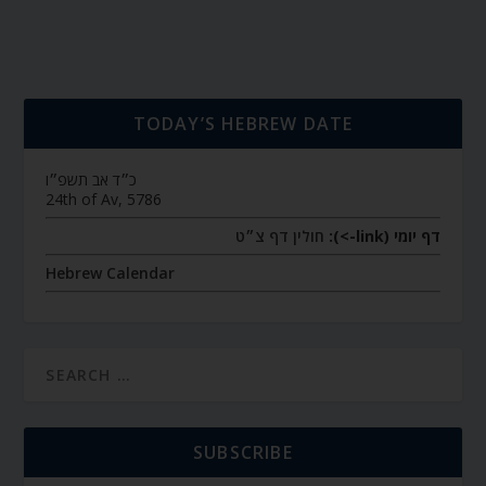
TODAY’S HEBREW DATE
כ״ד אב תשפ״ו
24th of Av, 5786
דף יומי (link->):
חולין דף צ״ט
Hebrew Calendar
SUBSCRIBE