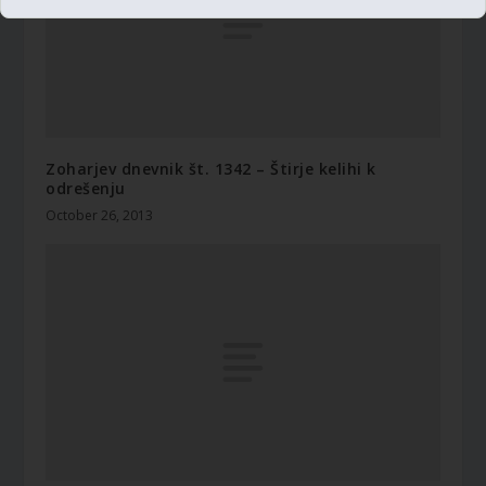
Zoharjev dnevnik št. 1342 – Štirje kelihi k
odrešenju
October 26, 2013