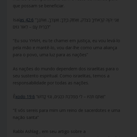
que possam se beneficiar.
Isaí
as 42:6
“אֲנִי יְהוָה קְרָאתִיךָ בְצֶדֶק, וְאַחְזֵק בְּיָדֶךָ; וְאֶצָּרְךָ, וְאֶתֶּנְךָ
לִבְרִית עָם – לְאוֹר גּוֹיִם”
“Eu sou YHVH, eu te chamei em justiça, eu vou levá-lo
pela mão e mantê-lo, vou dar-lhe como uma aliança
para o povo, uma luz para as nações”
As nações do mundo dependem dos israelitas para o
seu sustento espiritual. Como israelitas, temos a
responsabilidade por todas as nações.
Ê
xodo 19:6
“וְאַתֶּם תִּהְיוּ – לִי מַמְלֶכֶת כֹּהֲנִים, וְגוֹי קָדוֹשׁ”
“E vós sereis para mim um reino de sacerdotes e uma
nação santa”
Rabbi Ashlag , em seu artigo sobre a