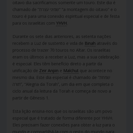
oitavo dia sacrificamos somente um touro. Este dia é
chamado de “שמיני עצרת” “a montagem do oitavo” e o
touro é para uma conexão espiritual especial e de festa
para os israelitas com
YHVH
.
Durante os sete dias anteriores, as setenta nações
recebem a Luz de sustento e vida de
Binah
através do
processo de trazer 70 touros no Altar. Os israelitas
eram os últimos a receber a Luz, mas a sua celebração
é especial. Eles têm benefício direto a partir da
unificação de
Zeir Anpin
e
Malchut
que acontece no
mesmo dia. Este dia especial é chamado de “שמחת
תורה”, “Alegria da Torah”, um dia em que completa o
ciclo anual da leitura da Torah e começa de novo a
partir de Gênesis 1.
Esta lição ensina-nos que os israelitas são um povo
especial que é tratado de forma diferente por YHVH.
Eles precisam fazer conexões para obter a luz para o
mundo e compartilhá-la com o resto do mundo para