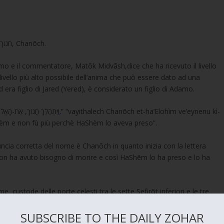
Il libro delle Cronache di Adamo è legato anche a חנוך, Chanõch.
amo e il commentatore, Matõk Midvãsh,dice che ha ricevuto il livello
ivello più alto possibile dell’anima che può essere dato ad una
ra figlio di Jared (Yered), è considerato un figlio di Adamo.
וַיִּתְהַלֵּךְ חֲנוֹךְ, אֶת-הָא.”
5:24.
” “vayithalech Chanõch et-ha’Elohìm ve’eynenu kì-
èm e non fù più perchè HaShèm lo aveva preso”.
uncia corretta del nome è Chanõch in quanto inizia con la lettera
 custode delle porte celesti tra le sette Sefirõt inferiori e le tre
shè, Metatrõn aiuterà Moshè nel il processo di “portare giū” il
SUBSCRIBE TO THE DAILY ZOHAR