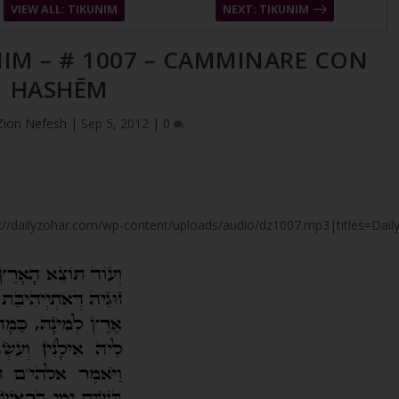
VIEW ALL: TIKUNIM
NEXT: TIKUNIM
NIM – # 1007 – CAMMINARE CON
HASHĒM
Zion Nefesh
|
Sep 5, 2012
|
0
tps://dailyzohar.com/wp-content/uploads/audio/dz1007.mp3|titles=Dail