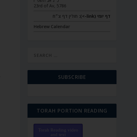
כ״ג אב תשפ״ו
23rd of Av, 5786
דף יומי (link->):
חולין דף צ״ח
Hebrew Calendar
SUBSCRIBE
y
TORAH PORTION READING
Torah Reading video
and text