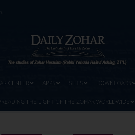
...
AR CENTER
APPS
SITES
DOWNLOADS
PREADING THE LIGHT OF THE ZOHAR WORLDWIDE