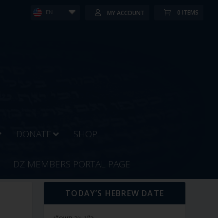
0 ITEMS
MY ACCOUNT
EN
DONATE
SHOP
DZ MEMBERS PORTAL PAGE
TODAY’S HEBREW DATE