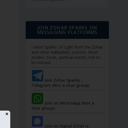
JOIN ZOHAR SPARKS ON
MESSAGING PLATFORMS
I send 'Sparks' of Light from the Zohar
and other Kabbalistic sources. Short
studies, tools, spiritual events, not to
be missed.
Join Zohar Sparks -
Telegram (Not a chat group)
Join on WhatsApp (Not a
chat group)
✕
Join on Signal (Chat is