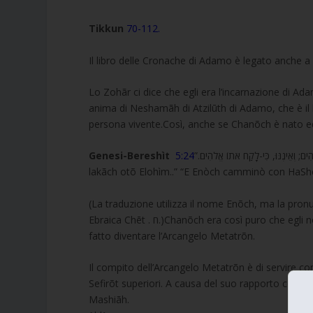
Tikkun
70-112.
Lo Zohãr ci dice che egli era l’incarnazione di Ad
anima di Neshamãh di Atzilūth di Adamo, che è il l
persona vivente.Così, anche se Chanõch è nato ed e
Genesi-Bereshìt
ֱלֹהִים; וְאֵינֶנּוּ, כִּי-לָקַח אֹתוֹ אֱלֹהִים
lakãch otõ Elohìm..” “E Enòch camminò con HaSh
(La traduzione utilizza il nome Enõch, ma la pron
Ebraica Chēt . ח.)Chanõch era così puro che egli non ha avuto bisogno di morire e così HaShēm lo ha preso e lo ha
fatto diventare l’Arcangelo Metatrõn.
Il compito dell’Arcangelo Metatrõn è di servire come
Sefirõt superiori. A causa del suo rapporto con Mo
Mashiãh.