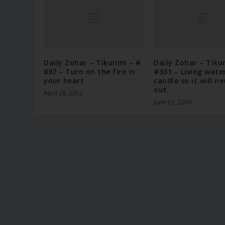
Daily Zohar – Tikunim – #
Daily Zohar – Tiku
897 – Turn on the fire in
#331 – Living wate
your heart
candle so it will n
out
April 28, 2012
June 13, 2010