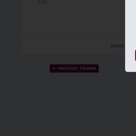
{||}
SHARE:
PREVIOUS: TIKUNIM