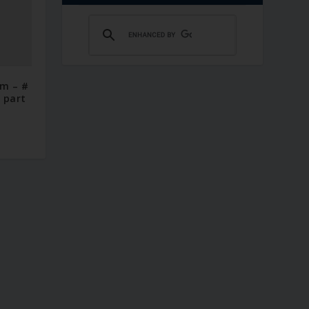
im – #
 part