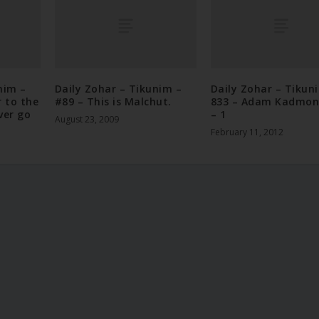
nim –
Daily Zohar – Tikunim –
Daily Zohar – Tikun
r to the
#89 – This is Malchut.
833 – Adam Kadmon
ever go
– 1
August 23, 2009
February 11, 2012