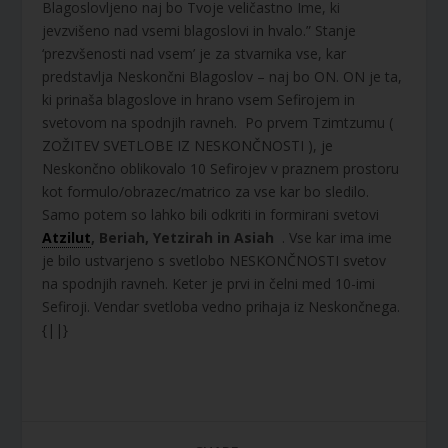
Blagoslovljeno naj bo Tvoje veličastno Ime, ki
jevzvišeno nad vsemi blagoslovi in hvalo.” Stanje
‘prezvšenosti nad vsem’ je za stvarnika vse, kar
predstavlja Neskončni Blagoslov – naj bo ON. ON je ta,
ki prinaša blagoslove in hrano vsem Sefirojem in
svetovom na spodnjih ravneh. Po prvem Tzimtzumu (
ZOŽITEV SVETLOBE IZ NESKONČNOSTI ), je
Neskončno oblikovalo 10 Sefirojev v praznem prostoru
kot formulo/obrazec/matrico za vse kar bo sledilo.
Samo potem so lahko bili odkriti in formirani svetovi
Atzilut
, Beriah, Yetzirah in Asiah
. Vse kar ima ime
je bilo ustvarjeno s svetlobo NESKONČNOSTI svetov
na spodnjih ravneh. Keter je prvi in čelni med 10-imi
Sefiroji. Vendar svetloba vedno prihaja iz Neskončnega.
{||}