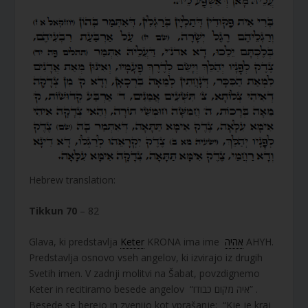
Hebrew translation:
Tikkun 70
– 82
Glava, ki predstavlja
Keter
KRONA ima ime
אהיה
AHYH.
Predstavlja osnovo vseh angelov, ki izvirajo iz drugih
Svetih imen. V zadnji molitvi na Šabat, povzdignemo
Keter in recitiramo besede angelov “איה מקום כבודו” .
Besede se berejo in zvenijo kot vprašanje: “Kje je kraj