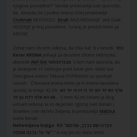
njegove posvetitve?” Vendar predstavlja tudi sporočilo,
da beseda איה ( podniz imena אהיה) predstavlja
Chokmah
MODROST,
Binah
RAZUMEVANJE and Daat
VEDENJE je kraj posvetitve. Ta kraj je prestol Keter-ja
KRONE.
Zohar nam ob tem odkriva, da črka Kaf
כ
v besedi
כתר
Keter KRONA
prihaja za desetimi črkami Hebrejske
abecede
Alef-Bet
אבגדהוזחטי
. S tem nam sporoča, da
je stvarjenih 10 Sefirojev pred Keter-jem. Keter kot
čelni/glava svetov Tikkuna POPRAVKA na spodnjih
ravneh. Črkovana imena Keter-ja in imena navedena
spodaj, ki imajo 42 črk
אלף הא יוד הא יוד הי ויו הי יוד הא
ואו הא אלף דלת נון יוד .
S temi 42-mi črkami je Bog
ustvaril nebesa, ki so dejansko zgornji svet Beriah (
Stvaritev ) ter deželo življena, ki predstavlja
Malchut
sveta Beriah.
Nehemijeva knjiga 9:5 “וִיבָרְכוּ שֵׁם כְּבֹדֶךָ, וּמְרוֹמַם
עַל-כָּל-בְּרָכָה וּתְהִלָּה” “
in naj jim bo dano izreči: